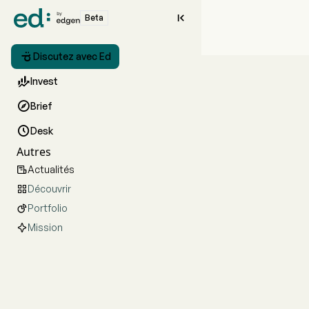

Beta

Discutez avec Ed

Invest

Brief

Desk
Autres
Actualités

Découvrir

Portfolio

Mission