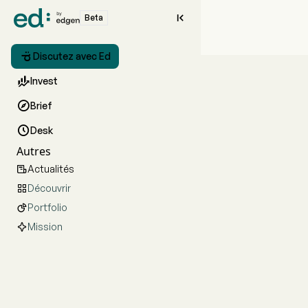

Beta

Discutez avec Ed

Invest

Brief

Desk
Autres
Actualités

Découvrir

Portfolio

Mission