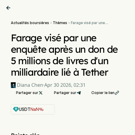

Actualités boursières
Thèmes
Farage visé par une


enquête après un don de 5
millions de livres d'un
Farage visé par une
milliardaire lié à Tether
enquête après un don de
5 millions de livres d'un
milliardaire lié à Tether
Diana Chen
·
Apr 30 2026, 02:31
Partager sur

Partager sur
Copier le lien

USDT
NaN%