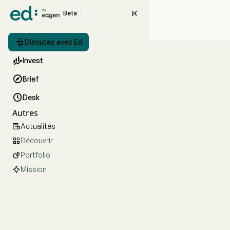

Beta

Discutez avec Ed

Invest

Brief

Desk
Autres
Actualités

Découvrir

Portfolio

Mission