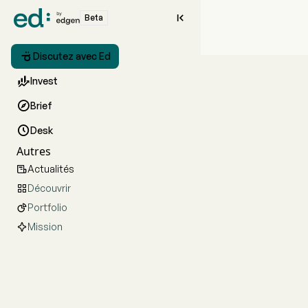

Beta

Discutez avec Ed

Invest

Brief

Desk
Autres
Actualités

Découvrir

Portfolio

Mission