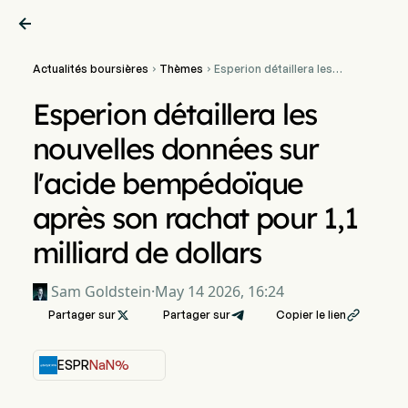

Actualités boursières
Thèmes
Esperion détaillera les


nouvelles données sur
l'acide bempédoïque après
Esperion détaillera les
son rachat pour 1,1 milliard
de dollars
nouvelles données sur
l'acide bempédoïque
après son rachat pour 1,1
milliard de dollars
Sam Goldstein
·
May 14 2026, 16:24
Partager sur

Partager sur
Copier le lien

ESPR
NaN%