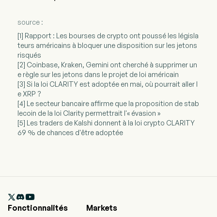
source :
[1] Rapport : Les bourses de crypto ont poussé les législa
teurs américains à bloquer une disposition sur les jetons
risqués
[2] Coinbase, Kraken, Gemini ont cherché à supprimer un
e règle sur les jetons dans le projet de loi américain
[3] Si la loi CLARITY est adoptée en mai, où pourrait aller l
e XRP ?
[4] Le secteur bancaire affirme que la proposition de stab
lecoin de la loi Clarity permettrait l'« évasion »
[5] Les traders de Kalshi donnent à la loi crypto CLARITY
69 % de chances d'être adoptée

Fonctionnalités
Markets