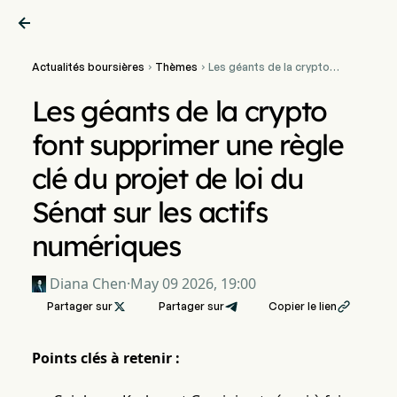

Actualités boursières
Thèmes
Les géants de la crypto


font supprimer une règle
clé du projet de loi du
Les géants de la crypto
Sénat sur les actifs
numériques
font supprimer une règle
clé du projet de loi du
Sénat sur les actifs
numériques
Diana Chen
·
May 09 2026, 19:00
Partager sur

Partager sur
Copier le lien

Points clés à retenir :