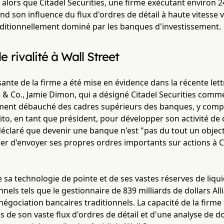
t alors que Citadel Securities, une firme exécutant environ 2
nd son influence du flux d'ordres de détail à haute vitesse v
aditionnellement dominé par les banques d'investissement.
e rivalité à Wall Street
sante de la firme a été mise en évidence dans la récente le
& Co., Jamie Dimon, qui a désigné Citadel Securities comm
ement débauché des cadres supérieurs des banques, y compr
ito, en tant que président, pour développer son activité de cl
déclaré que devenir une banque n'est "pas du tout un object
r d'envoyer ses propres ordres importants sur actions à Ci
e sa technologie de pointe et de ses vastes réserves de liquid
onnels tels que le gestionnaire de 839 milliards de dollars A
égociation bancaires traditionnels. La capacité de la firme
s de son vaste flux d'ordres de détail et d'une analyse de