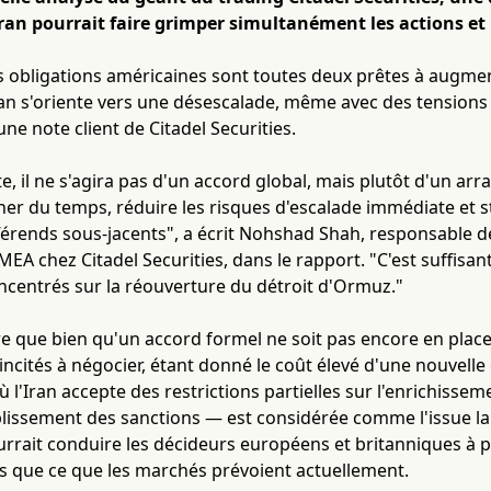
'Iran pourrait faire grimper simultanément les actions et
es obligations américaines sont toutes deux prêtes à augmen
Iran s'oriente vers une désescalade, même avec des tensions
ne note client de Citadel Securities.
e, il ne s'agira pas d'un accord global, mais plutôt d'un arr
r du temps, réduire les risques d'escalade immédiate et st
férends sous-jacents", a écrit Nohshad Shah, responsable de
MEA chez Citadel Securities, dans le rapport. "C'est suffisan
ncentrés sur la réouverture du détroit d'Ormuz."
e que bien qu'un accord formel ne soit pas encore en place, 
ncités à négocier, étant donné le coût élevé d'une nouvelle 
ù l'Iran accepte des restrictions partielles sur l'enrichiss
issement des sanctions — est considérée comme l'issue la
urrait conduire les décideurs européens et britanniques à 
s que ce que les marchés prévoient actuellement.