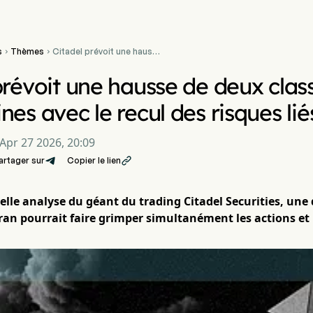
s
Thèmes
Citadel prévoit une hausse


de deux classes d'actifs
américaines avec le recul
prévoit une hausse de deux class
des risques liés à l'Iran
es avec le recul des risques liés
Apr 27 2026, 20:09
artager sur
Copier le lien

lle analyse du géant du trading Citadel Securities, une 
'Iran pourrait faire grimper simultanément les actions et