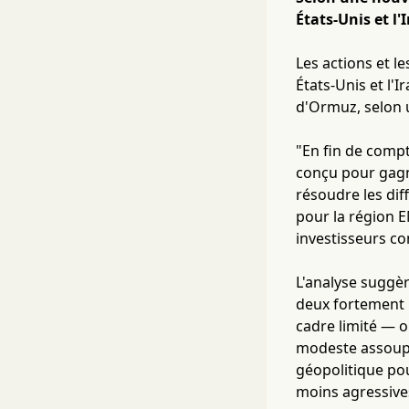
États-Unis et l
Les actions et l
États-Unis et l'
d'Ormuz, selon u
"En fin de compt
conçu pour gagne
résoudre les dif
pour la région E
investisseurs co
L'analyse suggèr
deux fortement i
cadre limité — o
modeste assoupl
géopolitique po
moins agressive