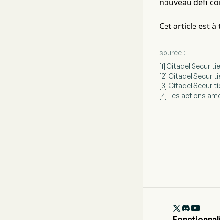
nouveau défi con
Cet article est 
source :
[1] Citadel Securit
[2] Citadel Securi
[3] Citadel Securiti
[4] Les actions amé

Fonctionnal