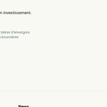
en investissement.
ursières d'envergure
s boursières
News