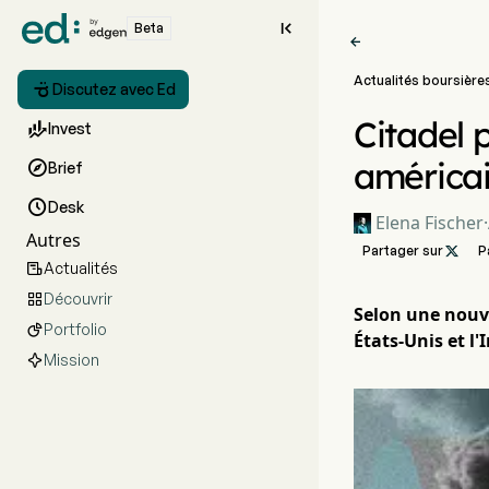

Beta

Actualités boursière

Discutez avec Ed
Citadel 

Invest
américain

Brief

Desk
Elena Fischer
·
Autres
Partager sur

P
Actualités

Découvrir

Selon une nouve
Portfolio

États-Unis et l
Mission