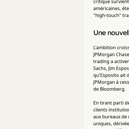
critique survien
américaines, éte
"high-touch" tr
Une nouvell
L'ambition crois
JPMorgan Chase 
trading a activ
Sachs, Jim Espos
qu'Esposito ait 
JPMorgan à cesse
de Bloomberg.
En tirant parti d
clients instituti
aux bureaux de n
uniques, dérivée