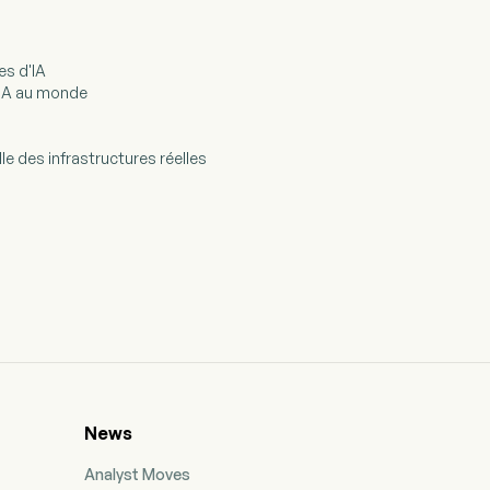
es d'IA
l'IA au monde
lle des infrastructures réelles
News
Analyst Moves