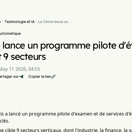
s
Technologie et IA
La Chine lance un


programme pilote
d'éthique de l'IA touchant
 automatique
9 secteurs
 lance un programme pilote d'ét
 9 secteurs
May 11 2026, 04:55
artager sur
Copier le lien

is a lancé un programme pilote d'examen et de services d'é
clés.
cible 9 secteurs verticaux, dont l'industrie, la finance, la s