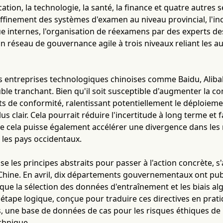
ucation, la technologie, la santé, la finance et quatre autres 
finement des systèmes d'examen au niveau provincial, l'inc
e internes, l'organisation de réexamens par des experts des a
n réseau de gouvernance agile à trois niveaux reliant les aut
s entreprises technologiques chinoises comme Baidu, Alib
le tranchant. Bien qu'il soit susceptible d'augmenter la co
ts de conformité, ralentissant potentiellement le déploieme
us clair. Cela pourrait réduire l'incertitude à long terme et 
ue cela puisse également accélérer une divergence dans les
t les pays occidentaux.
sse les principes abstraits pour passer à l'action concrète, 
 Chine. En avril, dix départements gouvernementaux ont publ
 que la sélection des données d'entraînement et les biais 
 étape logique, conçue pour traduire ces directives en prati
, une base de données de cas pour les risques éthiques de l'
chnique.