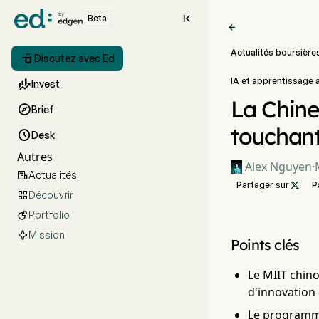

Beta

Actualités boursière

Discutez avec Ed
IA et apprentissage

Invest
La Chine

Brief
touchant

Desk
Autres
Alex Nguyen
·
Actualités

Partager sur

P
Découvrir

Portfolio

Mission
Points clés
Le MIIT chino
d'innovation 
Le programme 