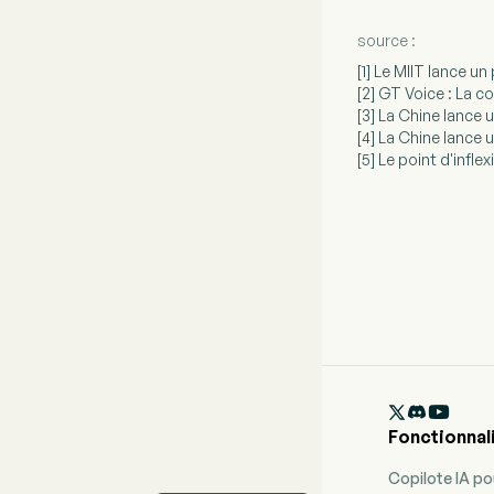
source :
[1] Le MIIT lance 
[2] GT Voice : La c
[3] La Chine lance 
[4] La Chine lance 
[5] Le point d'infl

Fonctionnal
Copilote IA p