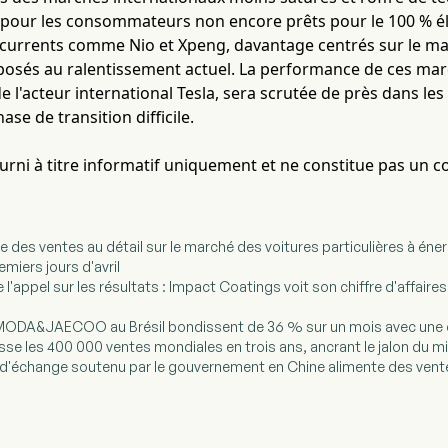
 pour les consommateurs non encore prêts pour le 100 % éle
currents comme Nio et Xpeng, davantage centrés sur le marc
xposés au ralentissement actuel. La performance de ces mar
 l'acteur international Tesla, sera scrutée de près dans les 
ase de transition difficile.
fourni à titre informatif uniquement et ne constitue pas un c
e des ventes au détail sur le marché des voitures particulières à éner
miers jours d'avril
e l'appel sur les résultats : Impact Coatings voit son chiffre d'affai
OMODA&JAECOO au Brésil bondissent de 36 % sur un mois avec une 
e les 400 000 ventes mondiales en trois ans, ancrant le jalon du mil
d'échange soutenu par le gouvernement en Chine alimente des vent