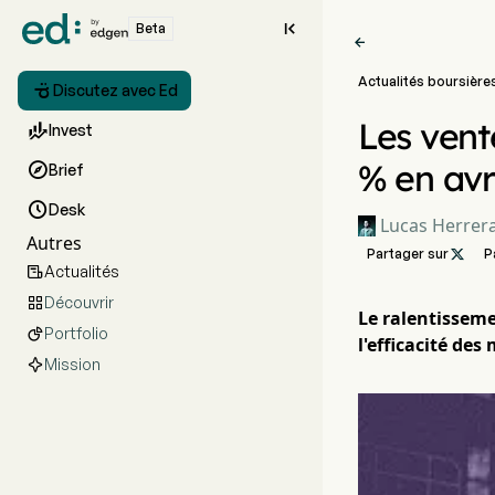

Beta

Actualités boursière

Discutez avec Ed
Les vent

Invest
% en avr

Brief

Desk
Lucas Herrer
Autres
Partager sur

P
Actualités

Découvrir

Le ralentissem
Portfolio

l'efficacité de
Mission