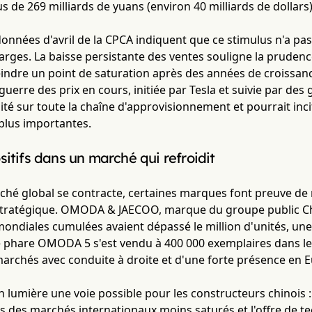
s de 269 milliards de yuans (environ 40 milliards de dollars
onnées d'avril de la CPCA indiquent que ce stimulus n'a pas
 larges. La baisse persistante des ventes souligne la prud
eindre un point de saturation après des années de croissanc
guerre des prix en cours, initiée par Tesla et suivie par d
lité sur toute la chaîne d'approvisionnement et pourrait inc
plus importantes.
sitifs dans un marché qui refroidit
ché global se contracte, certaines marques font preuve de 
 stratégique. OMODA & JAECOO, marque du groupe public 
ondiales cumulées avaient dépassé le million d'unités, une
 phare OMODA 5 s'est vendu à 400 000 exemplaires dans l
archés avec conduite à droite et d'une forte présence en 
 lumière une voie possible pour les constructeurs chinois :
rs des marchés internationaux moins saturés et l'offre de 