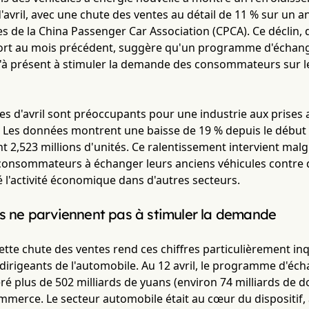
'avril, avec une chute des ventes au détail de 11 % sur un a
s de la China Passenger Car Association (CPCA). Ce déclin,
ort au mois précédent, suggère qu'un programme d'échan
u'à présent à stimuler la demande des consommateurs sur 
bles d'avril sont préoccupants pour une industrie aux prises
. Les données montrent une baisse de 19 % depuis le début d
nt 2,523 millions d'unités. Ce ralentissement intervient malgr
consommateurs à échanger leurs anciens véhicules contre
 l'activité économique dans d'autres secteurs.
ns ne parviennent pas à stimuler la demande
ette chute des ventes rend ces chiffres particulièrement in
s dirigeants de l'automobile. Au 12 avril, le programme d'
ré plus de 502 milliards de yuans (environ 74 milliards de dol
merce. Le secteur automobile était au cœur du dispositif, a