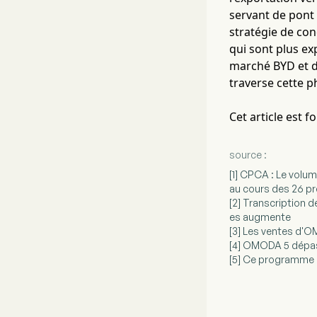
servant de pont
stratégie de con
qui sont plus e
marché BYD et de
traverse cette ph
Cet article est 
source :
[1] CPCA : Le volum
au cours des 26 pre
[2] Transcription d
es augmente
[3] Les ventes d'
[4] OMODA 5 dépass
[5] Ce programme 