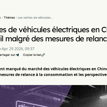
s
Thèmes
Les ventes de véhicules


électriques en Chine
chutent de 11 % en avril
es de véhicules électriques en C
malgré des mesures de
relance massives
il malgré des mesures de relan
a
·
Apr 29 2026, 09:37
artager sur
Copier le lien

ent marqué du marché des véhicules électriques en Chine
s mesures de relance à la consommation et les perspectiv