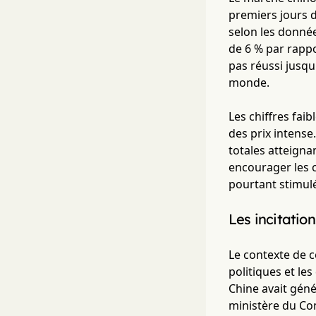
premiers jours d
selon les donnée
de 6 % par rapp
pas réussi jusq
monde.
Les chiffres fai
des prix intense
totales atteigna
encourager les 
pourtant stimulé
Les incitatio
Le contexte de c
politiques et le
Chine avait géné
ministère du Com