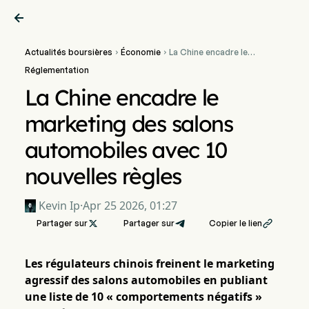

Actualités boursières
Économie
La Chine encadre le


marketing des salons
Réglementation
automobiles avec 10
nouvelles règles
La Chine encadre le
marketing des salons
automobiles avec 10
nouvelles règles
Kevin Ip
·
Apr 25 2026, 01:27
Partager sur

Partager sur
Copier le lien

Les régulateurs chinois freinent le marketing
agressif des salons automobiles en publiant
une liste de 10 « comportements négatifs »