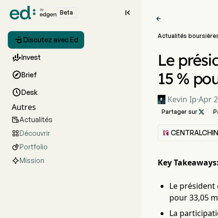

Beta

Actualités boursière

Discutez avec Ed
Le prési

Invest
15 % pou

Brief

Desk
Kevin Ip
·
Apr 2
Autres
Partager sur

P
Actualités

CENTRALCHI
Découvrir

Portfolio

Mission
Key Takeaways
Le président 
pour 33,05 mi
La participat