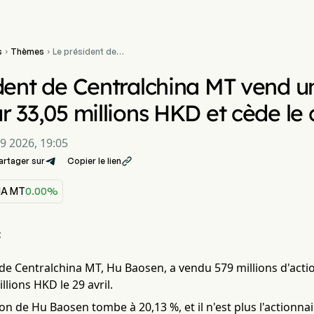
s
Thèmes
Le président de


Centralchina MT vend une
participation de 15 % pour
dent de Centralchina MT vend un
33,05 millions HKD et cède
le contrôle
r 33,05 millions HKD et cède le 
9 2026, 19:05
artager sur
Copier le lien

NA MT
0.00%
:
de Centralchina MT, Hu Baosen, a vendu 579 millions d'actio
llions HKD le 29 avril.
ion de Hu Baosen tombe à 20,13 %, et il n'est plus l'actionnai