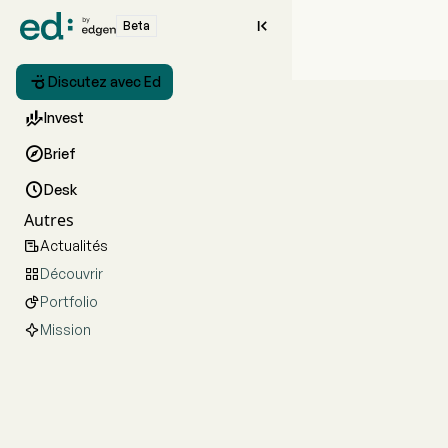

Beta

Discutez avec Ed

Invest

Brief

Desk
Autres
Actualités

Découvrir

Portfolio

Mission