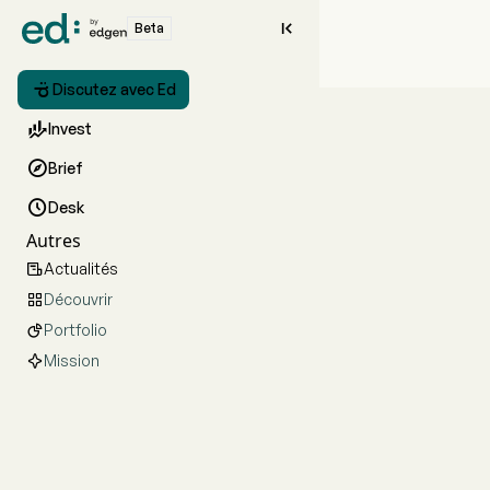

Beta

Discutez avec Ed

Invest

Brief

Desk
Autres
Actualités

Découvrir

Portfolio

Mission