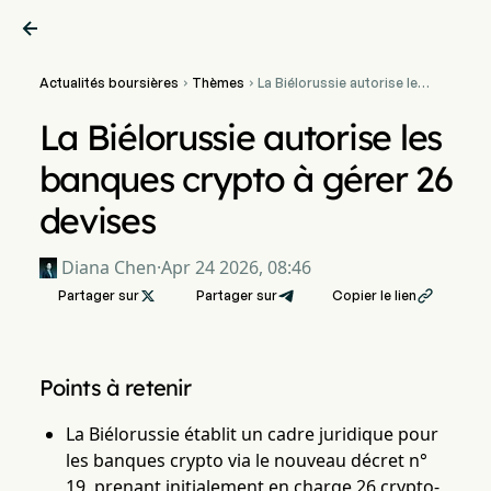

Actualités boursières
Thèmes
La Biélorussie autorise les


banques crypto à gérer 26
devises
La Biélorussie autorise les
banques crypto à gérer 26
devises
Diana Chen
·
Apr 24 2026, 08:46
Partager sur

Partager sur
Copier le lien

Points à retenir
La Biélorussie établit un cadre juridique pour
les banques crypto via le nouveau décret n°
19, prenant initialement en charge 26 crypto-