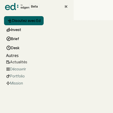

Beta

Discutez avec Ed

Invest

Brief

Desk
Autres
Actualités

Découvrir

Portfolio

Mission