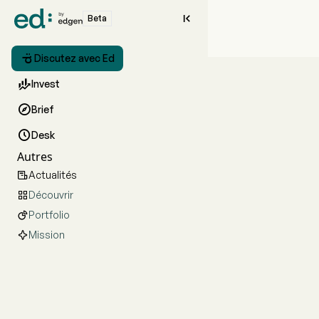

Beta

Discutez avec Ed

Invest

Brief

Desk
Autres
Actualités

Découvrir

Portfolio

Mission