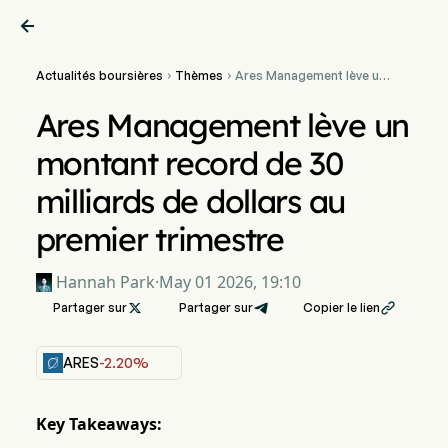

Actualités boursières
Thèmes
Ares Management lève un


montant record de 30
milliards de dollars au
Ares Management lève un
premier trimestre
montant record de 30
milliards de dollars au
premier trimestre
Hannah Park
·
May 01 2026, 19:10
Partager sur

Partager sur
Copier le lien

ARES
-2.20%
Key Takeaways: