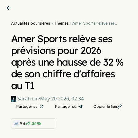

Actualités boursières
Thèmes
Amer Sports relève ses


prévisions pour 2026
après une hausse de 32 %
Amer Sports relève ses
de son chiffre d'affaires
au T1
prévisions pour 2026
après une hausse de 32 %
de son chiffre d'affaires
au T1
Sarah Lin
·
May 20 2026, 02:34
Partager sur

Partager sur
Copier le lien

AS
+2.36%