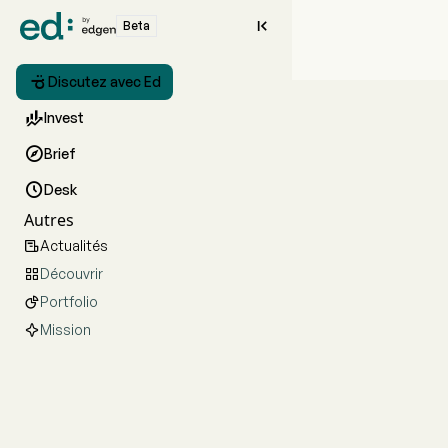

Beta

Discutez avec Ed

Invest

Brief

Desk
Autres
Actualités

Découvrir

Portfolio

Mission