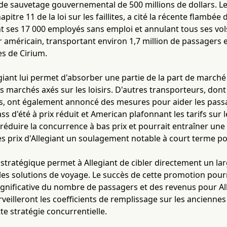
de sauvetage gouvernemental de 500 millions de dollars. Le 
apitre 11 de la loi sur les faillites, a cité la récente flamb
nt ses 17 000 employés sans emploi et annulant tous ses vols
 américain, transportant environ 1,7 million de passagers e
s de Cirium.
legiant lui permet d'absorber une partie de la part de marché 
es marchés axés sur les loisirs. D'autres transporteurs, dont
es, ont également annoncé des mesures pour aider les passa
s d'été à prix réduit et American plafonnant les tarifs su
t réduire la concurrence à bas prix et pourrait entraîner une
des prix d'Allegiant un soulagement notable à court terme 
tratégique permet à Allegiant de cibler directement un larg
les solutions de voyage. Le succès de cette promotion pourr
gnificative du nombre de passagers et des revenus pour Al
rveilleront les coefficients de remplissage sur les anciennes
ette stratégie concurrentielle.