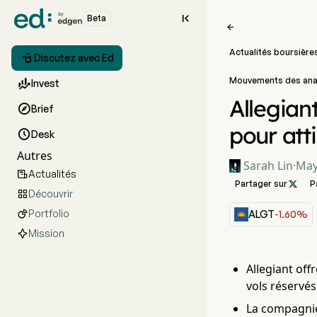

Beta

Actualités boursière

Discutez avec Ed
Mouvements des ana

Invest
Allegian

Brief
pour atti

Desk
Autres
Sarah Lin
·
May
Actualités

Partager sur

P
Découvrir

Portfolio

ALGT
-1.60%
Mission
Allegiant off
vols réservés
La compagnie 