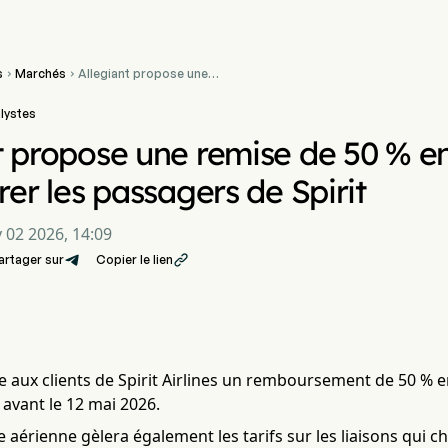
s
Marchés
Allegiant propose une


remise de 50 % en points
de fidélité pour attirer les
lystes
passagers de Spirit
t propose une remise de 50 % en 
rer les passagers de Spirit
 02 2026, 14:09
artager sur
Copier le lien

re aux clients de Spirit Airlines un remboursement de 50 % 
 avant le 12 mai 2026.
aérienne gèlera également les tarifs sur les liaisons qui c