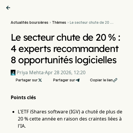

Actualités boursières
Thèmes
Le secteur chute de 20 % :


4 experts recommandent 8
opportunités logicielles
Le secteur chute de 20 % :
4 experts recommandent
8 opportunités logicielles
Priya Mehta
·
Apr 28 2026, 12:20
Partager sur

Partager sur
Copier le lien

Points clés
L'ETF iShares software (IGV) a chuté de plus de
20 % cette année en raison des craintes liées à
l'IA.