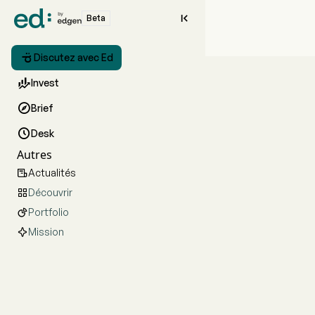

Beta

Discutez avec Ed

Invest

Brief

Desk
Autres
Actualités

Découvrir

Portfolio

Mission