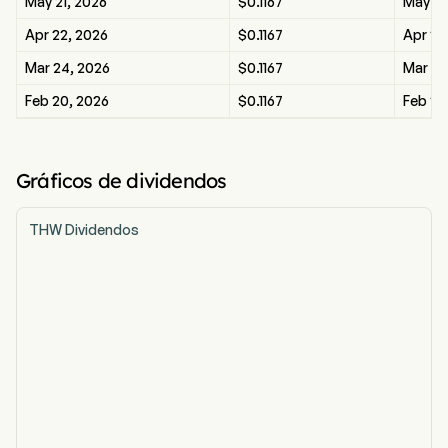
May 21, 2026
$0.1167
May 21
Apr 22, 2026
$0.1167
Apr 22
Mar 24, 2026
$0.1167
Mar 24
Feb 20, 2026
$0.1167
Feb 20
Gráficos de dividendos
THW Dividendos