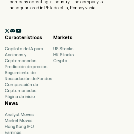
company operating in industry. The company is
headquartered in Philadelphia, Pennsylvania. The
company went IPO on 2015-06-26. abrdn World
Healthcare Fund (the Fund), formerly Tekla World
Healthcare Fund, is a non-diversified closed-end

management investment company. The Fund's
Características
Markets
investment objective is to seek current income
and long-term capital appreciation. The Fund
Copiloto de IA para
US Stocks
invests primarily in equity and debt securities of
Acciones y
HK Stocks
public and private United States and non-United
Criptomonedas
Crypto
States companies. The Fund is focused on
Predicción de precios
investing at least 40% of its managed assets in
Seguimiento de
companies organized or located outside the
Recaudación de Fondos
United States or companies that do a
Comparación de
substantial amount of business outside the
Criptomonedas
United States. The Fund may invest up to 20%
Página de inicio
of managed assets, measured at the time of
News
investment, in non-convertible debt of
healthcare companies. The Fund may also invest
Analyst Moves
up to 20% of managed assets in healthcare real
Market Moves
estate investment trusts. The Fund invests in
Hong Kong IPO
sectors, which include biotechnology,
Earnings
pharmaceuticals, healthcare equipment,