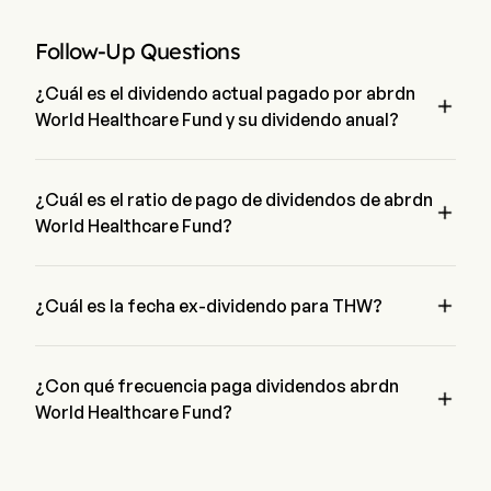
Follow-Up Questions
¿Cuál es el dividendo actual pagado por abrdn

World Healthcare Fund y su dividendo anual?
El dividendo actual pagado por abrdn World Healthcare Fund 
es de $0.1167. El dividendo anual para abrdn World 
Healthcare Fund es de $1.3333
¿Cuál es el ratio de pago de dividendos de abrdn

World Healthcare Fund?
El ratio de pago de dividendos para abrdn World Healthcare 
Fund es 30.00%

¿Cuál es la fecha ex-dividendo para THW?
La fecha ex-dividendo para abrdn World Healthcare Fund es 
Jul 23, 2026.
¿Con qué frecuencia paga dividendos abrdn

World Healthcare Fund?
Trimestral. La última vez que abrdn World Healthcare Fund 
pagó un dividendo fue el Jul 31, 2026