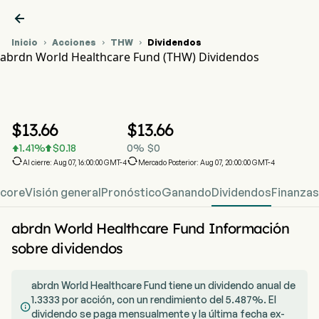

Inicio
Acciones
THW
Dividendos



abrdn World Healthcare Fund (THW) Dividendos
Gráfico del Precio de Acciones THW
THW Dividendos
abrdn World Healthcare Fund
$
13.66
$
13.66
1.41
%
$
0.18
0
%
$
0




Al cierre: Aug 07, 16:00:00 GMT-4
Mercado Posterior: Aug 07, 20:00:00 GMT-4
Score
Visión general
Pronóstico
Ganando
Dividendos
Finanzas
abrdn World Healthcare Fund Información
sobre dividendos
abrdn World Healthcare Fund tiene un dividendo anual de
1.3333 por acción, con un rendimiento del 5.487%. El

dividendo se paga mensualmente y la última fecha ex-