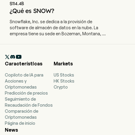
$114.4B
¿Qué es SNOW?
Snowflake, Inc. se dedica a la provisión de
software de almacén de datos en la nube. La
empresa tiene su sede en Bozeman, Montana, y
actualmente cuenta con 7.834 empleados a
tiempo completo. La empresa salió a bolsa el 16
de septiembre de 2020. Su plataforma es la

tecnología que impulsa el AI Data Cloud, lo que
Características
Markets
permite a los clientes consolidar datos en una
única fuente de verdad para generar información
Copiloto de IA para
US Stocks
útil, aplicar inteligencia artificial (IA) para resolver
Acciones y
HK Stocks
problemas empresariales, desarrollar
Criptomonedas
Crypto
aplicaciones de datos, y compartir datos y
Predicción de precios
productos de datos. La empresa ofrece su
Seguimiento de
plataforma a través de un modelo de negocio
Recaudación de Fondos
centrado en el cliente y basado en consumo. Su
Comparación de
arquitectura nativa de la nube consta de tres
Criptomonedas
capas independientemente escalables, pero
Página de inicio
lógicamente integradas, a través de
News
procesamiento, almacenamiento y servicios en