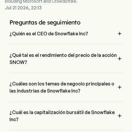
including Microsoft and CrowdStrike.
estructurados para crear un registro unificado de datos. Su
Jul 21 2026, 22:13
plataforma ClearQuery permite a los usuarios buscar, explorar
y analizar rápidamente sus datos utilizando consultas en
lenguaje natural.
Preguntas de seguimiento

¿Quién es el CEO de Snowflake Inc?
Mr. Sridhar Ramaswamy es el Chief Executive Officer de 
Snowflake Inc, se unió a la empresa desde 2024.
¿Qué tal es el rendimiento del precio de la acción

SNOW?
El precio actual de SNOW es de $330.1, ha disminuido un 
0.08% en el último día de negociación.
¿Cuáles son los temas de negocio principales o

las industrias de Snowflake Inc?
Snowflake Inc pertenece a la industria Technology y el sector 
es Information Technology
¿Cuál es la capitalización bursátil de Snowflake

Inc?
La capitalización bursátil actual de Snowflake Inc es $114.4B