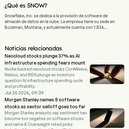
¿Qué es SNOW?
Snowflake, Inc. se dedica a la provisión de software de
almacén de datos en la nube. La empresa tiene su sede en
Bozeman, Montana, y actualmente cuenta con 7.834
empleados a tiempo completo. La empresa salió a bolsa el 16
de septiembre de 2020. Su plataforma es la tecnología que
impulsa el AI Data Cloud, lo que permite a los clientes
Noticias relacionadas
consolidar datos en una única fuente de verdad para generar
Neocloud stocks plunge 37% as AI
información útil, aplicar inteligencia artificial (IA) para resolver
problemas empresariales, desarrollar aplicaciones de datos, y
infrastructure spending fears mount
compartir datos y productos de datos. La empresa ofrece su
Nvidia-backed neocloud stocks CoreWeave,
plataforma a través de un modelo de negocio centrado en el
Nebius, and IREN plunge as investors
cliente y basado en consumo. Su arquitectura nativa de la nube
question AI infrastructure spending cycle
consta de tres capas independientemente escalables, pero
and profitability.
lógicamente integradas, a través de procesamiento,
Jul 25 2026, 09:39
almacenamiento y servicios en la nube. La capa de
Morgan Stanley names 8 software
procesamiento proporciona recursos dedicados para permitir
stocks as sector selloff goes too far
a los usuarios acceder simultáneamente a conjuntos de datos
Morgan Stanley analysts say sentiment has
comunes para múltiples casos de uso con mínima latencia. La
become too negative on software stocks
capa de almacenamiento absorbe grandes cantidades y
and name 8 Overweight-rated picks
variedades de datos estructurados, semiestructurados y no