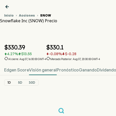

Inicio
Acciones
SNOW


Snowflake Inc (SNOW) Precio
Gráfico del Precio de Acciones SNOW
SNOW Precio
Snowflake Inc
$
330.39
$
330.1
4.27
%
$
13.55
-0.08
%
$
-0.28






Al cierre: Aug 07, 16:00:00 GMT-4
Mercado Posterior: Aug 07, 20:00:00 GMT-4
Edgen Score
Visión general
Pronóstico
Ganando
Dividend
1D
5D
30D