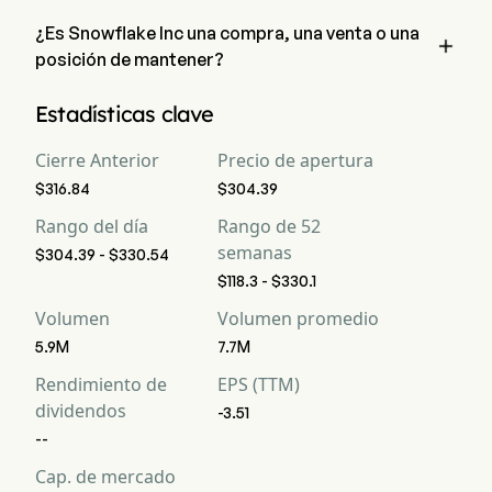
¿Es Snowflake Inc una compra, una venta o una

posición de mantener?
Según los analistas de Wall Street, 50 analistas han realizado 
Estadísticas clave
calificaciones de análisis para Snowflake Inc, incluyendo 15 
fuerte compra, 32 compra, 9 mantener, 1 venta, y 15 fuerte 
Cierre Anterior
Precio de apertura
venta
$316.84
$304.39
Rango del día
Rango de 52
semanas
$304.39 - $330.54
$118.3 - $330.1
Volumen
Volumen promedio
5.9M
7.7M
Rendimiento de
EPS (TTM)
dividendos
-3.51
--
Cap. de mercado