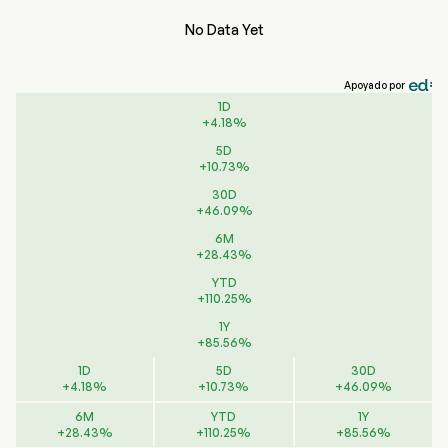
No Data Yet
Apoyado por
1D
+
4.18
%
5D
+
10.73
%
30D
+
46.09
%
6M
+
28.43
%
YTD
+
110.25
%
1Y
+
85.56
%
1D
5D
30D
+
4.18
%
+
10.73
%
+
46.09
%
6M
YTD
1Y
+
28.43
%
+
110.25
%
+
85.56
%