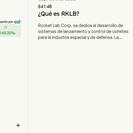
$47.4B
¿Qué es RKLB?
oyado por
Rocket Lab Corp. se dedica al desarrollo de
1Y
sistemas de lanzamiento y control de cohetes
248.15
%
para la industria espacial y de defensa. La
empresa tiene su sede en Long Beach,
California, y actualmente cuenta con 2.100
empleados a tiempo completo. La compañía
realizó su OPI el 16 de noviembre de 2020. La
empresa diseña y fabrica cohetes de clase
pequeña y mediana, naves espaciales y
componentes para estas, así como software y
servicios relacionados para apoyar la economía
espacial. Ofrece servicios de lanzamiento
confiables, fabricación de satélites, servicios de
diseño de naves espaciales, componentes para
naves espaciales, fabricación de naves
espaciales, y otras soluciones para el manejo de
naves espaciales y gestión en órbita, que

facilitan el acceso al espacio. Su segmento de
Servicios de Lanzamiento provee servicios de