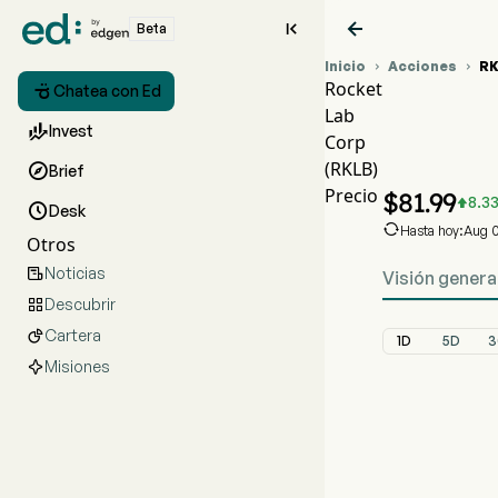


Beta
Inicio
Acciones
R


Rocket

Chatea con Ed
Lab
Gráfico

Invest
Corp
RKLB Pr
(RKLB)

Brief
Rocket La
Precio
$
81.99
8.3


Desk

Hasta hoy:Aug 
Otros
Noticias

Visión genera
Descubrir

Cartera

1D
5D
3
Misiones