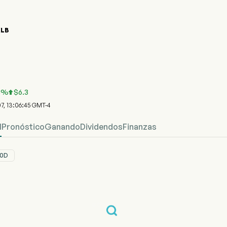
KLB
 del Precio de Acciones RKLB
ecio
b Corp
3
%
$
6.3

07, 13:06:45 GMT-4
l
Pronóstico
Ganando
Dividendos
Finanzas
0D