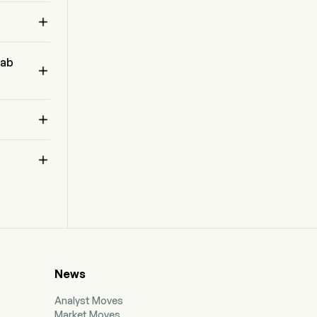
 
lanzamiento y relacionados a clientes, ya sea

mediante misiones dedicadas o compartidas.
Su segmento de Sistemas Espaciales incluye el
diseño y fabricación de componentes para
Lab

naves espaciales, servicios de gestión de
programas espaciales, aplicaciones de datos
espaciales y operaciones de misión. Las
soluciones en sistemas espaciales son los

bloques fundamentales para construir naves
espaciales e incluyen estructuras compuestas,
ruedas de reacción, sensores estelares,

soluciones solares, radios, sistemas de
s 
separación, y software para comandos y
 
control de naves espaciales.
News
Analyst Moves
Market Moves