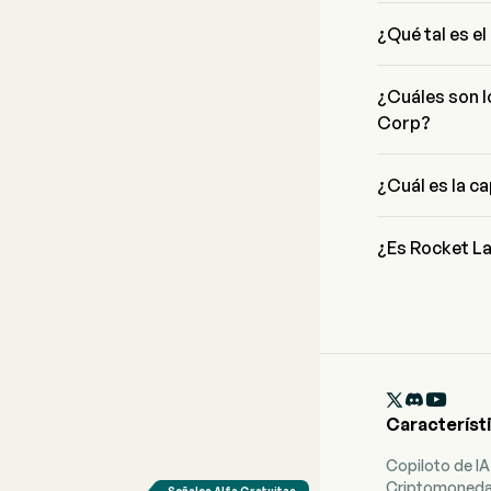
Mr. Peter Beck 
desde 2006.
¿Qué tal es el
El precio actua
negociación.
¿Cuáles son l
Corp?
Rocket Lab Corp
Industrials
¿Cuál es la c
La capitalizaci
¿Es Rocket La
Según los analis
para Rocket Lab
5 fuerte venta

Característ
Copiloto de IA
Criptomoned