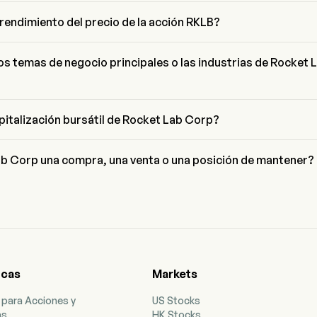
es el Chairman of the Board de Rocket Lab Corp, se unió a la empresa
 rendimiento del precio de la acción RKLB?
l de RKLB es de $81.99, ha aumentado un 8.33% en el último día de 
os temas de negocio principales o las industrias de Rocket 
 pertenece a la industria Aerospace & Defense y el sector es 
apitalización bursátil de Rocket Lab Corp?
ón bursátil actual de Rocket Lab Corp es $47.4B
b Corp una compra, una venta o una posición de mantener?
tas de Wall Street, 22 analistas han realizado calificaciones de análisi
 Corp, incluyendo 5 fuerte compra, 10 compra, 6 mantener, 0 venta, y
icas
Markets
 para Acciones y
US Stocks
as
HK Stocks