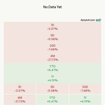
No Data Yet
Apoyado por
1D
-
3.07
%
5D
-
0.38
%
30D
-
7.68
%
6M
-
27.72
%
YTD
+
5.47
%
1Y
+
6.19
%
1D
5D
30D
-
3.07
%
-
0.38
%
-
7.68
%
6M
YTD
1Y
-
27.72
%
+
5.47
%
+
6.19
%