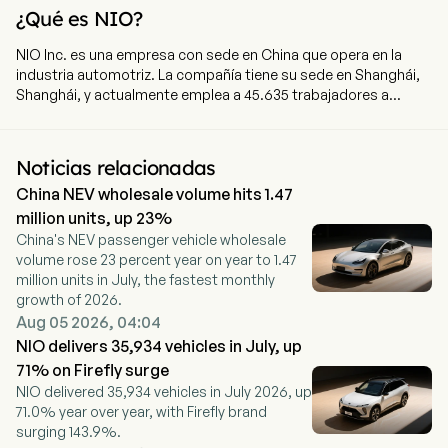
¿Qué es NIO?
NIO Inc. es una empresa con sede en China que opera en la
industria automotriz. La compañía tiene su sede en Shanghái,
Shanghái, y actualmente emplea a 45.635 trabajadores a
tiempo completo. La empresa salió a bolsa el 12 de septiembre
de 2018. NIO Inc. es una sociedad holding principalmente
dedicada al diseño, desarrollo, fabricación y venta de vehículos
Noticias relacionadas
eléctricos inteligentes. La empresa ofrece vehículos eléctricos
China NEV wholesale volume hits 1.47
inteligentes de alta gama bajo la marca NIO, vehículos
eléctricos inteligentes orientados a la familia bajo la marca
million units, up 23%
ONVO, y pequeños coches eléctricos inteligentes de gama alta
China's NEV passenger vehicle wholesale
bajo la marca FIREFLY. La empresa se centra en desarrollar
volume rose 23 percent year on year to 1.47
capacidades internas, incluyendo el intercambio de baterías,
million units in July, the fastest monthly
conducción asistida e inteligente, tecnologías digitales, tren
growth of 2026.
motriz eléctrico y baterías, ingeniería y diseño de vehículos,
Aug 05 2026, 04:04
entre otros, para controlar el diseño y desarrollo de la
NIO delivers 35,934 vehicles in July, up
arquitectura de software y hardware del vehículo y de los
71% on Firefly surge
componentes críticos.
NIO delivered 35,934 vehicles in July 2026, up
71.0% year over year, with Firefly brand
surging 143.9%.