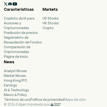

holding principalmente dedicada al diseño,
Características
Markets
desarrollo, fabricación y venta de vehículos
eléctricos inteligentes. La empresa ofrece
Copiloto de IA para
US Stocks
vehículos eléctricos inteligentes de alta gama
Acciones y
HK Stocks
bajo la marca NIO, vehículos eléctricos
Criptomonedas
Crypto
inteligentes orientados a la familia bajo la marca
Predicción de precios
ONVO, y pequeños coches eléctricos
Seguimiento de
inteligentes de gama alta bajo la marca FIREFLY.
Recaudación de Fondos
La empresa se centra en desarrollar
Comparación de
capacidades internas, incluyendo el intercambio
Criptomonedas
de baterías, conducción asistida e inteligente,
Página de inicio
tecnologías digitales, tren motriz eléctrico y
News
baterías, ingeniería y diseño de vehículos, entre
otros, para controlar el diseño y desarrollo de la
Analyst Moves
arquitectura de software y hardware del
Market Moves
vehículo y de los componentes críticos.
Hong Kong IPO
Earnings
AI & Technology
Macro & Policy
Términos de uso
Política de privacidad
Mapa del sitio
© 2026 Edgen impulsado por