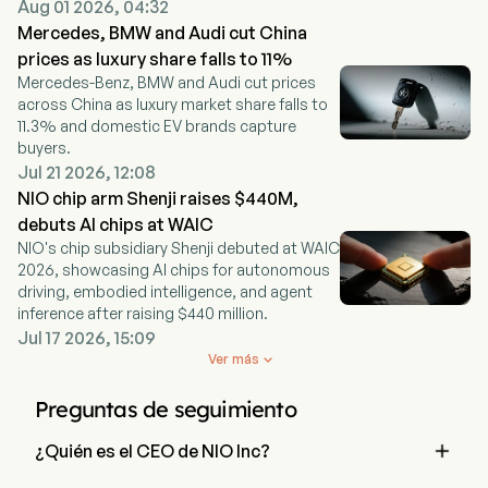
Aug 01 2026, 04:32
Mercedes, BMW and Audi cut China
prices as luxury share falls to 11%
Mercedes-Benz, BMW and Audi cut prices
across China as luxury market share falls to
11.3% and domestic EV brands capture
buyers.
Jul 21 2026, 12:08
NIO chip arm Shenji raises $440M,
debuts AI chips at WAIC
NIO's chip subsidiary Shenji debuted at WAIC
2026, showcasing AI chips for autonomous
driving, embodied intelligence, and agent
inference after raising $440 million.
Jul 17 2026, 15:09
Ver más

Preguntas de seguimiento

¿Quién es el CEO de NIO Inc?
Mr. Bin Li es el Chairman of the Board de NIO Inc, se unió a 