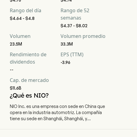
Rango del día
Rango de 52
semanas
$4.64 - $4.8
$4.37 - $8.02
Volumen
Volumen promedio
23.5M
33.3M
Rendimiento de
EPS (TTM)
dividendos
-3.96
--
Cap. de mercado
$11.6B
¿Qué es NIO?
NIO Inc. es una empresa con sede en China que
opera en la industria automotriz. La compañía
tiene su sede en Shanghái, Shanghái, y
actualmente emplea a 45.635 trabajadores a
tiempo completo. La empresa salió a bolsa el 12
de septiembre de 2018. NIO Inc. es una sociedad