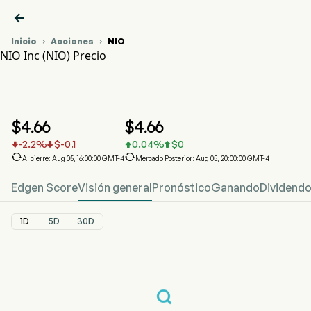

Inicio
Acciones
NIO


NIO Inc (NIO) Precio
Gráfico del Precio de Acciones NIO
NIO Precio
NIO Inc
$
4.66
$
4.66
-2.2
%
$
-0.1
0.04
%
$
0






Al cierre: Aug 05, 16:00:00 GMT-4
Mercado Posterior: Aug 05, 20:00:00 GMT-4
Edgen Score
Visión general
Pronóstico
Ganando
Dividend
1D
5D
30D