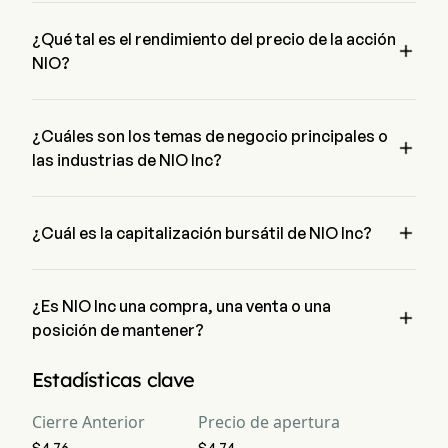
la empresa desde 2018.
¿Qué tal es el rendimiento del precio de la acción

NIO?
El precio actual de NIO es de $4.66, ha aumentado un 
0.04% en el último día de negociación.
¿Cuáles son los temas de negocio principales o

las industrias de NIO Inc?
NIO Inc pertenece a la industria Automobiles y el sector es 
Consumer Discretionary

¿Cuál es la capitalización bursátil de NIO Inc?
La capitalización bursátil actual de NIO Inc es $11.6B
¿Es NIO Inc una compra, una venta o una

posición de mantener?
Según los analistas de Wall Street, 28 analistas han realizado 
Estadísticas clave
calificaciones de análisis para NIO Inc, incluyendo 4 fuerte 
compra, 11 compra, 12 mantener, 1 venta, y 4 fuerte venta
Cierre Anterior
Precio de apertura
$4.76
$4.74