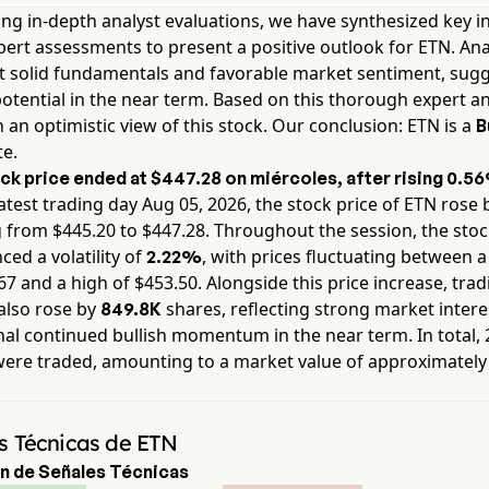
ng in-depth analyst evaluations, we have synthesized key i
ert assessments to present a positive outlook for
ETN
. An
ht solid fundamentals and favorable market sentiment, sug
otential in the near term. Based on this thorough expert an
 an optimistic view of this stock. Our conclusion:
ETN
is a
B
te.
ck price ended at
$447.28
on
miércoles
, after rising
0.5
atest trading day
Aug 05, 2026
, the stock price of
ETN
rose 
g from $
445.20
to $
447.28
. Throughout the session, the sto
ced a volatility of
, with prices fluctuating between a
2.22%
67
and a high of $
453.50
. Alongside this price increase, tra
also rose by
shares, reflecting strong market intere
849.8K
al continued bullish momentum in the near term. In total,
were traded, amounting to a market value of approximatel
s Técnicas de ETN
 de Señales Técnicas