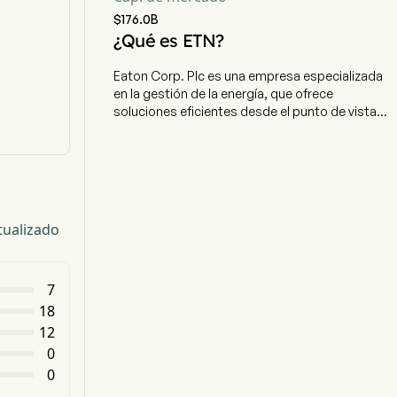
$176.0B
¿Qué es ETN?
Eaton Corp. Plc es una empresa especializada
en la gestión de la energía, que ofrece
soluciones eficientes desde el punto de vista
energético para la potencia eléctrica, hidráulica
y mecánica. La compañía tiene su sede central
en Dublín (Irlanda) y actualmente emplea a 97
000 trabajadores a tiempo completo. Su oferta
pública inicial (OPI) tuvo lugar el 3 de diciembre
de 2012. Su segmento Eléctrico para América
tualizado
incluye componentes eléctricos, componentes
industriales, distribución y conjuntos de energía,
productos para el sector residencial, equipos de
7
calidad de energía monofásica y conectividad,
dispositivos de cableado y otros productos. Su
18
segmento Eléctrico Global comprende
12
componentes eléctricos, componentes
0
industriales, distribución y conjuntos de energía,
0
calidad de energía monofásica y trifásica, así
como servicios asociados. El segmento