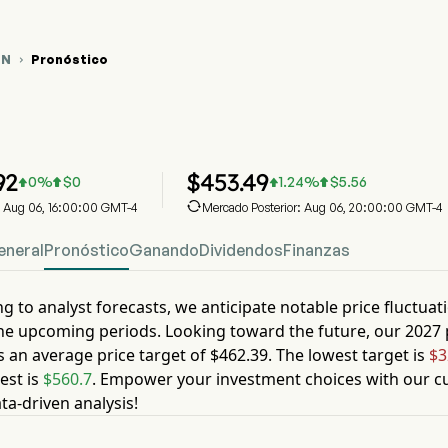
TN
Pronóstico

áfico del Precio de Acciones ETN
N Predicción del precio de las acciones
ton Corporation PLC
92
$
453.49
0
%
$
0
1.24
%
$
5.56





e: Aug 06, 16:00:00 GMT-4
Mercado Posterior: Aug 06, 20:00:00 GMT-4
eneral
Pronóstico
Ganando
Dividendos
Finanzas
g to analyst forecasts, we anticipate notable price fluctuat
he upcoming periods. Looking toward the future, our
2027
s an average price target of
$462.39
. The lowest target is
$3
est is
$560.7
. Empower your investment choices with our cu
ta-driven analysis!