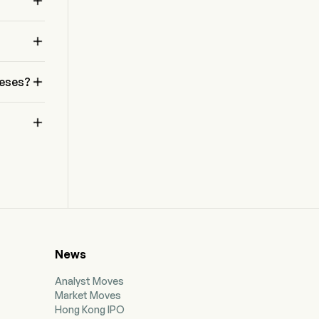

 


meses?

News
Analyst Moves
Market Moves
Hong Kong IPO