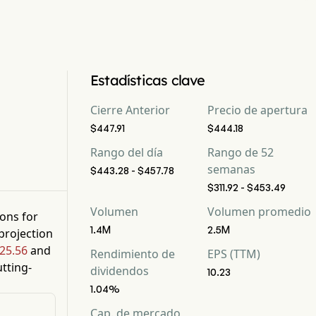
Estadísticas clave
Cierre Anterior
Precio de apertura
$447.91
$444.18
Rango del día
Rango de 52
semanas
$443.28 - $457.78
$311.92 - $453.49
Volumen
Volumen promedio
ions for
1.4M
2.5M
projection
25.56
and
Rendimiento de
EPS (TTM)
tting-
dividendos
10.23
1.04%
Cap. de mercado