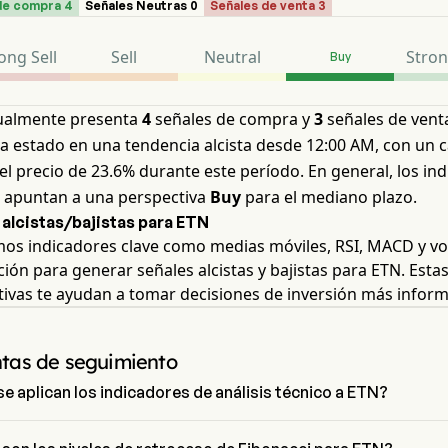
de compra 4
Señales Neutras 0
Señales de venta 3
ong Sell
Sell
Neutral
Stron
Buy
ualmente presenta
4
señales de compra y
3
señales de venta
a estado en una tendencia alcista desde 12:00 AM, con un 
 el precio de 23.6% durante este período. En general, los in
s apuntan a una perspectiva
Buy
para el mediano plazo.
 alcistas/bajistas para ETN
mos indicadores clave como medias móviles, RSI, MACD y v
ión para generar señales alcistas y bajistas para ETN. Esta
tivas te ayudan a tomar decisiones de inversión más infor
tas de seguimiento
 aplican los indicadores de análisis técnico a ETN?
análisis técnico, Eaton Corporation PLC tiene una señal agregada de 
n Corporation PLC tiene 4 señales de compra, 0 señales neutrales y 