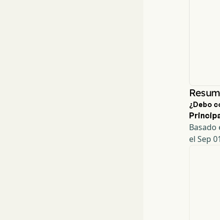
Resume
¿Debo c
Principa
Basado e
el Sep 0