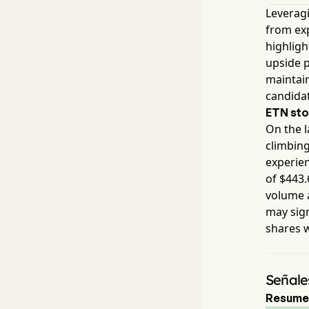
Leveragi
from exp
highlig
upside p
maintain
candida
ETN
sto
On the l
climbin
experien
of $
443.
volume 
may sign
shares 
Señale
Resumen