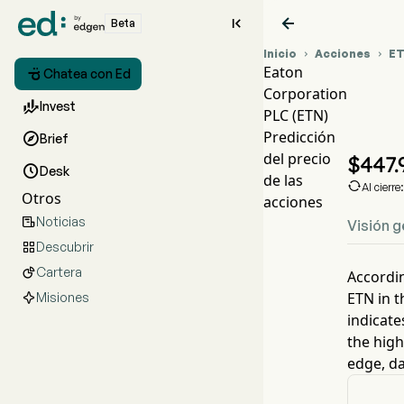


Beta
Inicio
Acciones
E


Eaton

Chatea con Ed
Corporation
Gr

Invest
PLC (ETN)
ET
Predicción

Brief
Ea
del precio
$
447.

Desk
de las

Al cierr
Otros
acciones
Noticias

Visión g
Descubrir

Cartera

Accordin
ETN
in t
Misiones
indicate
the high
edge, da