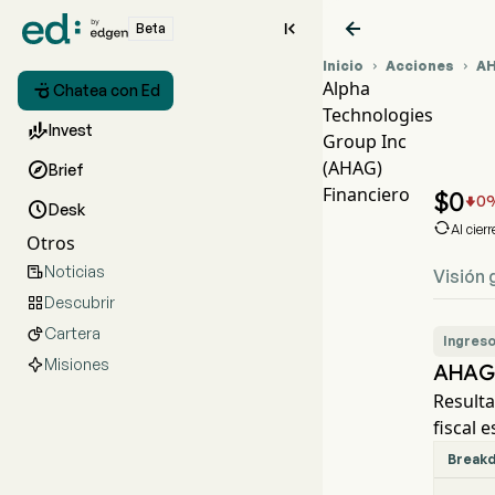


Beta
Inicio
Acciones
A


Alpha

Chatea con Ed
Technologies
G

Invest
Group Inc
A
(AHAG)

Brief
A
Financiero
$
0
0


Desk

Al cier
Otros
Noticias

Visión 
Descubrir

Cartera

Ingres
Misiones
AHAG 
Resulta
fiscal 
Break