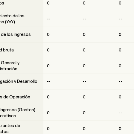
os
0
0
0
iento de los
--
--
--
os (YoY)
de los ingresos
0
0
0
ad bruta
0
0
0
 General y
0
0
0
istración
igación y Desarrollo
--
--
--
s de Operación
0
0
0
Ingresos (Gastos)
0
0
--
erativos
o antes de
0
0
0
stos