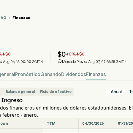
HAG
Finanzas

ráfico del Precio de Acciones AHAG
HAG Financiero
lpha Technologies Group Inc
$
0
%
$
0
0
%
$
0




re: Aug 06, 16:00:00 GMT-4
Mercado Previo: Aug 07, 07:56:55 GMT-4
general
Pronóstico
Ganando
Dividendos
Finanzas
Anual
Tr
o
Balance general
Flujo de efectivo
Ingreso
dos financieros en millones de dólares estadounidenses. El 
es febrero - enero.
down
TTM
04/30/2026
01/31/2