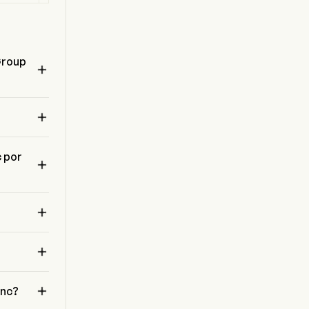
--
--
--
0
0
0
Group

--
--
--
l 

1.27
1.27
1.27
 por

--
--
0%
0
-0.01
0.06
 

 
--
--
-160%

0
0
0

Inc?