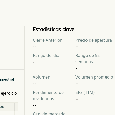
Estadísticas clave
Cierre Anterior
Precio de apertura
--
--
Rango del día
Rango de 52
semanas
-
-
Volumen
Volumen promedio
imestral
--
--
Rendimiento de
EPS (TTM)
ejercicio
dividendos
--
--
026
10/31/2025
07/31/2025
04/30/2025
Cap. de mercado