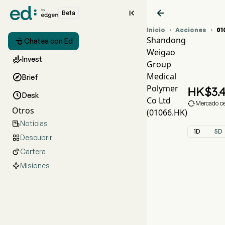


Beta
Inicio
Acciones
01


Shandong

Chatea con Ed
Weigao
Grá

Invest
Group
WEI
Medical

Brief
Shan
Polymer
HK$
3.

Desk
Co Ltd

Mercado ce
Otros
(01066.HK)
Noticias

1D
5D
Descubrir

Cartera

Misiones