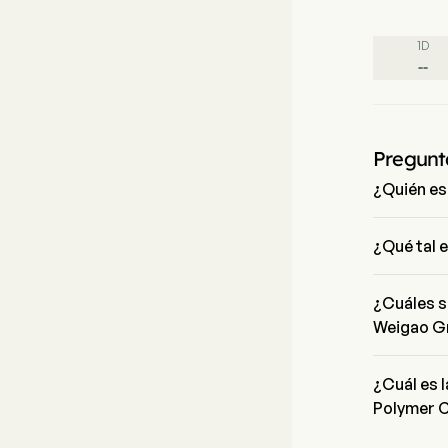
1D
--
Pregunt
¿Quién es
Mr. Rinan C
Polymer Co 
¿Qué tal 
El precio 
último día 
¿Cuáles s
Weigao Gr
Shandong W
Care y el s
¿Cuál es 
Polymer 
La capitali