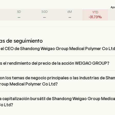
Ap
5D
30D
6M
YTD
--
--
--
-
31.73
%
as de seguimiento
 el CEO de Shandong Weigao Group Medical Polymer Co Lt
ong es el Chief Executive Officer de Shandong Weigao Group Medical
Ltd, se unió a la empresa desde 2021.
es el rendimiento del precio de la acción WEIGAO GROUP?
actual de WEIGAO GROUP es de $3.42, ha aumentado un 1.03% en el 
de negociación.
on los temas de negocio principales o las industrias de Sh
oup Medical Polymer Co Ltd?
eigao Group Medical Polymer Co Ltd pertenece a la industria Health
ector es Health Care
la capitalización bursátil de Shandong Weigao Group Medica
Co Ltd?
zación bursátil actual de Shandong Weigao Group Medical Polymer Co