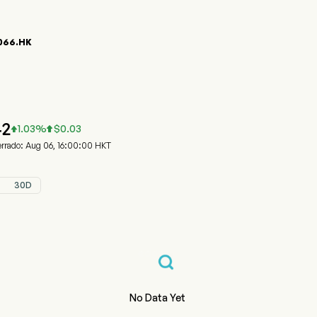
066.HK
fico del Precio de Acciones 01066.HK
GAO GROUP (01066.HK)
dong Weigao Group Medical Polymer Co Ltd
42
1.03
%
$
0.03


rrado: Aug 06, 16:00:00 HKT
30D
No Data Yet