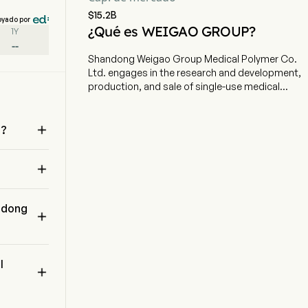
$15.2B
oyado por
¿Qué es WEIGAO GROUP?
1Y
--
Shandong Weigao Group Medical Polymer Co.
Ltd. engages in the research and development,
production, and sale of single-use medical
device products and operates finance lease and
factoring. The firm operates its businesses

through six segments. The Medical Device
d?
Products segment produces and sells clinical
 
care, medical testing, anesthesia and surgical

related products and other consumables. The
Orthopaedic Products segment produces and
sells orthopaedic products, including tissue
andong
repair product line. The Interventional Products

segment produces and sells tumour and blood
vessel interventional instruments. The Pharma
 
Packaging Products segment produces and
l
sells pre-filled syringes and flushing syringes.

The Blood Management Products segment
produces and sells blood collection, irradiation,
 
storage, separation and sterilization products.