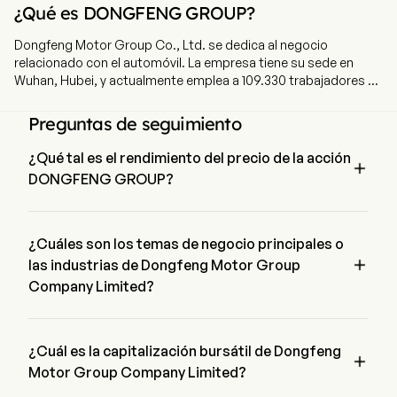
¿Qué es DONGFENG GROUP?
Dongfeng Motor Group Co., Ltd. se dedica al negocio
relacionado con el automóvil. La empresa tiene su sede en
Wuhan, Hubei, y actualmente emplea a 109.330 trabajadores a
tiempo completo. La empresa salió a bolsa el 7 de diciembre
de 2005. La firma opera a través de cuatro segmentos. El
Preguntas de seguimiento
segmento de Vehículos Comerciales fabrica y vende
principalmente vehículos comerciales, así como sus motores
¿Qué tal es el rendimiento del precio de la acción

relacionados y otras piezas de automóviles. Los vehículos
DONGFENG GROUP?
comerciales incluyen camiones medianos y pesados,
camiones ligeros, camionetas pick-up y autobuses. El
El precio actual de DONGFENG GROUP es de $0, ha 
segmento de Vehículos de Pasajeros fabrica y vende
disminuido un 0% en el último día de negociación.
principalmente vehículos de pasajeros, así como sus motores
¿Cuáles son los temas de negocio principales o
relacionados y otras piezas de automóviles. Los coches de

las industrias de Dongfeng Motor Group
pasajeros incluyen sedanes, vehículos utilitarios deportivos
Company Limited?
(SUV) y vehículos multipropósito (MPV). El segmento de
Servicios Financieros proporciona principalmente servicios
Dongfeng Motor Group Company Limited pertenece a la 
financieros. El segmento Corporativo y Otros fabrica y vende
industria Automobiles y el sector es Consumer Discretionary
principalmente otros productos relacionados con el
¿Cuál es la capitalización bursátil de Dongfeng

automóvil.
Motor Group Company Limited?