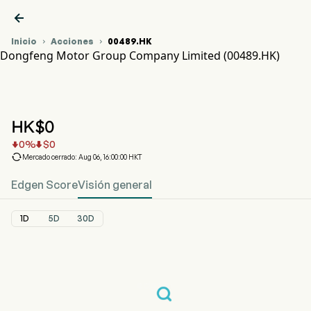

Inicio
Acciones
00489.HK


Dongfeng Motor Group Company Limited (00489.HK)
Gráfico del Precio de Acciones 00489.HK
DONGFENG GROUP (00489.HK)
Dongfeng Motor Group Company Limited
HK$
0
0
%
$
0



Mercado cerrado: Aug 06, 16:00:00 HKT
Edgen Score
Visión general
1D
5D
30D