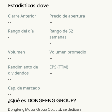
La capitalización bursátil actual de Dongfeng Motor Group 
Estadísticas clave
Company Limited es $NaN
Cierre Anterior
Precio de apertura
--
--
Rango del día
Rango de 52
semanas
-
-
Volumen
Volumen promedio
--
--
Rendimiento de
EPS (TTM)
dividendos
--
--
Cap. de mercado
--
¿Qué es DONGFENG GROUP?
Dongfeng Motor Group Co., Ltd. se dedica al