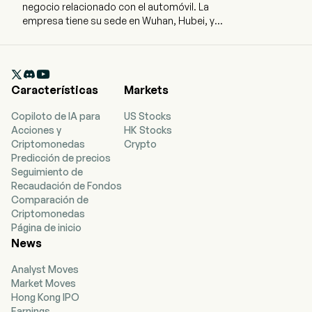
negocio relacionado con el automóvil. La
empresa tiene su sede en Wuhan, Hubei, y
actualmente emplea a 109.330 trabajadores a
tiempo completo. La empresa salió a bolsa el 7
de diciembre de 2005. La firma opera a través de

cuatro segmentos. El segmento de Vehículos
Características
Markets
Comerciales fabrica y vende principalmente
vehículos comerciales, así como sus motores
Copiloto de IA para
US Stocks
relacionados y otras piezas de automóviles. Los
Acciones y
HK Stocks
vehículos comerciales incluyen camiones
Criptomonedas
Crypto
medianos y pesados, camiones ligeros,
Predicción de precios
camionetas pick-up y autobuses. El segmento
Seguimiento de
de Vehículos de Pasajeros fabrica y vende
Recaudación de Fondos
principalmente vehículos de pasajeros, así
Comparación de
como sus motores relacionados y otras piezas
Criptomonedas
de automóviles. Los coches de pasajeros
Página de inicio
incluyen sedanes, vehículos utilitarios
News
deportivos (SUV) y vehículos multipropósito
(MPV). El segmento de Servicios Financieros
Analyst Moves
proporciona principalmente servicios
Market Moves
financieros. El segmento Corporativo y Otros
Hong Kong IPO
fabrica y vende principalmente otros productos
Earnings