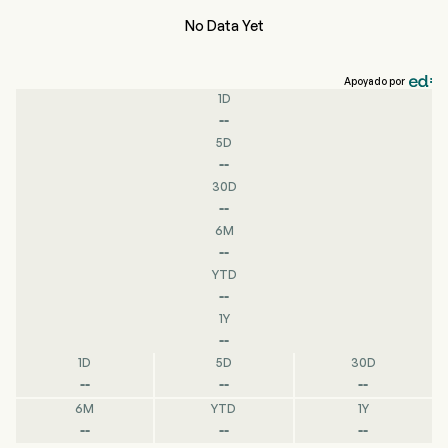
No Data Yet
Apoyado por
1D
--
5D
--
30D
--
6M
--
YTD
--
1Y
--
1D
5D
30D
--
--
--
6M
YTD
1Y
--
--
--