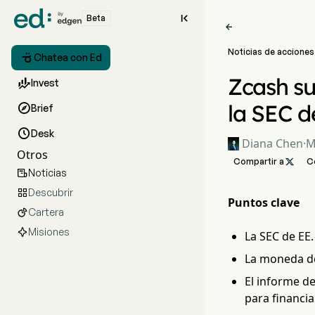

Beta

Noticias de acciones

Chatea con Ed
Zcash su

Invest
la SEC d

Brief

Desk
Diana Chen
·
M
Otros
Compartir a

C
Noticias

Descubrir

Puntos clave
Cartera

Misiones
La SEC de EE.
La moneda de 
El informe de
para financia