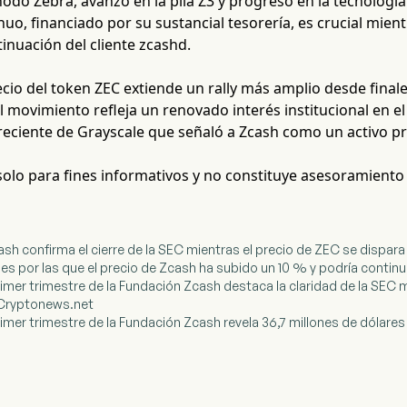
odo Zebra, avanzó en la pila Z3 y progresó en la tecnología
nuo, financiado por su sustancial tesorería, es crucial mien
inuación del cliente zcashd.
ecio del token ZEC extiende un rally más amplio desde fina
l movimiento refleja un renovado interés institucional en el
reciente de Grayscale que señaló a Zcash como un activo pr
 solo para fines informativos y no constituye asesoramiento
ash confirma el cierre de la SEC mientras el precio de ZEC se dispara
nes por las que el precio de Zcash ha subido un 10 % y podría continu
primer trimestre de la Fundación Zcash destaca la claridad de la SEC 
 Cryptonews.net
primer trimestre de la Fundación Zcash revela 36,7 millones de dólares 