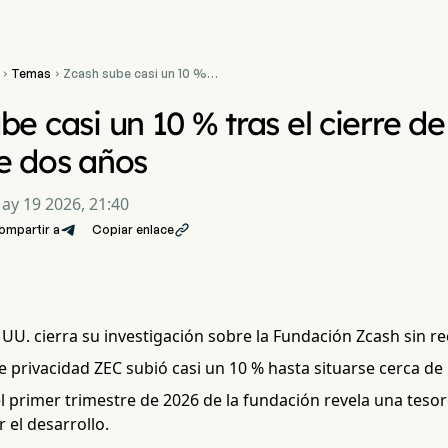
Temas
Zcash sube casi un 10 %


tras el cierre de la
investigación de la SEC de
be casi un 10 % tras el cierre de
dos años
e dos años
ay 19 2026, 21:40
ompartir a
Copiar enlace

 UU. cierra su investigación sobre la Fundación Zcash sin 
privacidad ZEC subió casi un 10 % hasta situarse cerca de l
l primer trimestre de 2026 de la fundación revela una tesor
r el desarrollo.