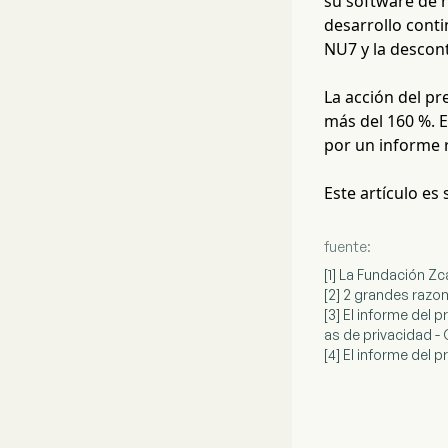
su software de n
desarrollo conti
NU7 y la descont
La acción del pr
más del 160 %. E
por un informe 
Este artículo es
fuente:
[1] La Fundación Zc
[2] 2 grandes razo
[3] El informe del 
as de privacidad -
[4] El informe del 