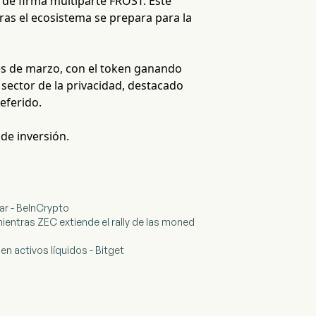
 de firma multiparte FROST. Este
tras el ecosistema se prepara para la
les de marzo, con el token ganando
 sector de la privacidad, destacado
eferido.
 de inversión.
ar - BeInCrypto
mientras ZEC extiende el rally de las moned
en activos líquidos - Bitget