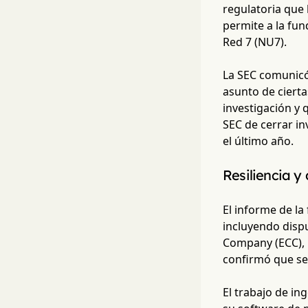
regulatoria que
permite a la fun
Red 7 (NU7).
La SEC comunicó
asunto de ciert
investigación y 
SEC de cerrar i
el último año.
Resiliencia y 
El informe de la
incluyendo dispu
Company (ECC), u
confirmó que se 
El trabajo de in