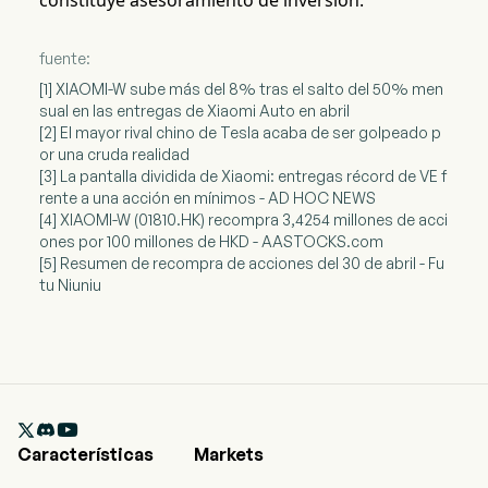
constituye asesoramiento de inversión.
fuente:
[1] XIAOMI-W sube más del 8% tras el salto del 50% men
sual en las entregas de Xiaomi Auto en abril
[2] El mayor rival chino de Tesla acaba de ser golpeado p
or una cruda realidad
[3] La pantalla dividida de Xiaomi: entregas récord de VE f
rente a una acción en mínimos - AD HOC NEWS
[4] XIAOMI-W (01810.HK) recompra 3,4254 millones de acci
ones por 100 millones de HKD - AASTOCKS.com
[5] Resumen de recompra de acciones del 30 de abril - Fu
tu Niuniu

Características
Markets