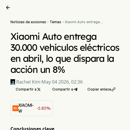

Noticias de acciones
Temas
Xiaomi Auto entrega


30.000 vehículos
eléctricos en abril, lo que
Xiaomi Auto entrega
dispara la acción un 8%
30.000 vehículos eléctricos
en abril, lo que dispara la
acción un 8%
Rachel Kim
·
May 04 2026, 02:36
Compartir a

Compartir a
Copiar enlace

XIAOMI-
-2.82%
W
Conclusiones clave