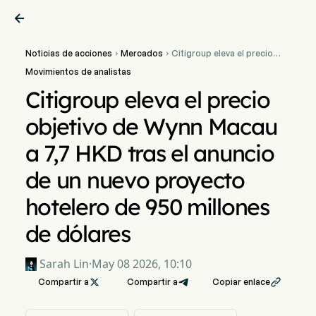

Noticias de acciones
Mercados
Citigroup eleva el precio


objetivo de Wynn Macau a
Movimientos de analistas
7,7 HKD tras el anuncio de
un nuevo proyecto
Citigroup eleva el precio
hotelero de 950 millones
de dólares
objetivo de Wynn Macau
a 7,7 HKD tras el anuncio
de un nuevo proyecto
hotelero de 950 millones
de dólares
Sarah Lin
·
May 08 2026, 10:10
Compartir a

Compartir a
Copiar enlace
