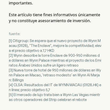
importantes.
Este artículo tiene fines informativos únicamente
y no constituye asesoramiento de inversión.
fuente:
[1] Citigroup: Se espera que el nuevo proyecto de Wynn M
acau (01128), "The Enclave", mejore la competitividad; elev
a el precio objetivo a 7,7 HKD
[2] Wynn describe la torre Enclave de 900-950 millones d
e dólares en Wynn Palace mientras el proyecto de los Emi
ratos Árabes Unidos sufre un ligero retraso
[3] Nueva torre de hotel de 950 millones de dólares en Wy
nn Palace en Macao, 'retraso modesto' en Wynn Al Marja
n: Billings
[4] CLSA: Resultados del 1T de WYNN MACAU (01128.HK) e
n línea; precio objetivo 5,7
[5] El mercado de lujo trata bien a Wynn Las Vegas mientr
as otros operadores del Strip celebran el rebote