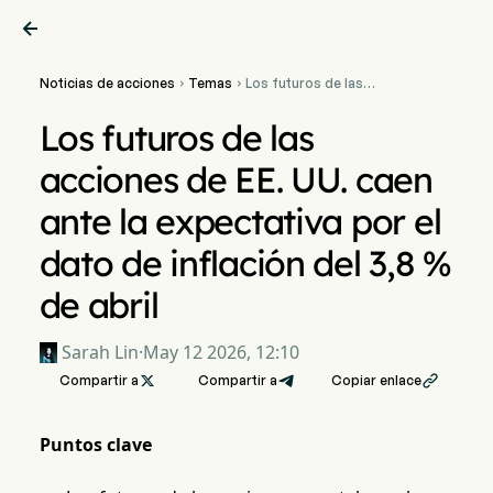

Noticias de acciones
Temas
Los futuros de las


acciones de EE. UU. caen
ante la expectativa por el
Los futuros de las
dato de inflación del 3,8
% de abril
acciones de EE. UU. caen
ante la expectativa por el
dato de inflación del 3,8 %
de abril
Sarah Lin
·
May 12 2026, 12:10
Compartir a

Compartir a
Copiar enlace

Puntos clave