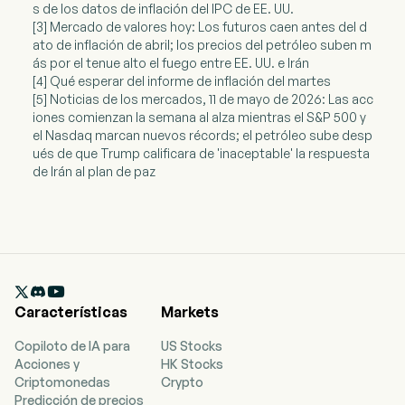
s de los datos de inflación del IPC de EE. UU.
[3] Mercado de valores hoy: Los futuros caen antes del d
ato de inflación de abril; los precios del petróleo suben m
ás por el tenue alto el fuego entre EE. UU. e Irán
[4] Qué esperar del informe de inflación del martes
[5] Noticias de los mercados, 11 de mayo de 2026: Las acc
iones comienzan la semana al alza mientras el S&P 500 y
el Nasdaq marcan nuevos récords; el petróleo sube desp
ués de que Trump calificara de 'inaceptable' la respuesta
de Irán al plan de paz

Características
Markets
Copiloto de IA para
US Stocks
Acciones y
HK Stocks
Criptomonedas
Crypto
Predicción de precios