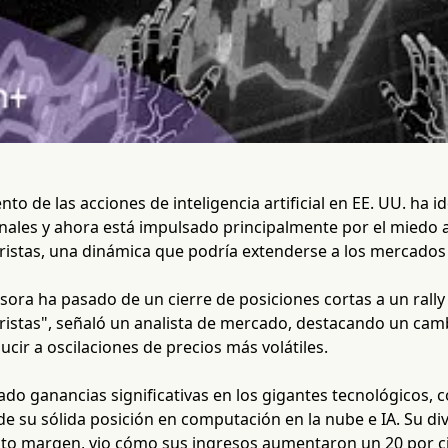
to de las acciones de inteligencia artificial en EE. UU. ha i
ionales y ahora está impulsado principalmente por el miedo
ristas, una dinámica que podría extenderse a los mercados 
sora ha pasado de un cierre de posiciones cortas a un rall
ristas", señaló un analista de mercado, destacando un cam
cir a oscilaciones de precios más volátiles.
rado ganancias significativas en los gigantes tecnológicos,
de su sólida posición en computación en la nube e IA. Su d
lto margen, vio cómo sus ingresos aumentaron un 20 por ci