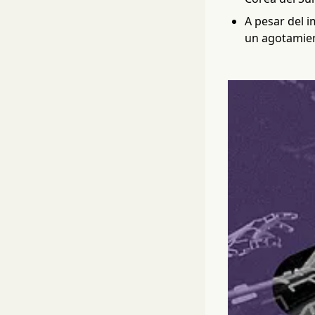
A pesar del 
un agotamien