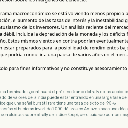
rama macroeconómico se está volviendo menos propicio par
ación, el aumento de las tasas de interés y la inestabilidad 
tusiasmo de los inversores. Un análisis reciente del merca
ébil, incluida la depreciación de la moneda y los déficits 
. Estos mismos vientos en contra podrían eventualmente afe
 estar preparados para la posibilidad de rendimientos bajo
 que podría conducir a una pausa de varios años en el merc
 solo para fines informativos y no constituye asesoramiento
e ha terminado: ¿continuará el próximo tramo del rally de las acciones
cado de valores de la India puede estar entrando en una larga fase d
 dice que una señal bursátil rara tiene una tasa de éxito del 90%
 tendrías si hubieras invertido 1.000 dólares en Amazon hace una déc
 son alcistas sobre el rally del índice Kospi, pero cuidado con los rie