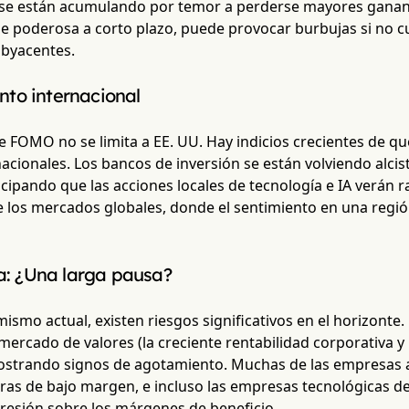
 se están acumulando por temor a perderse mayores gananci
 poderosa a corto plazo, puede provocar burbujas si no cu
byacentes.
to internacional
e FOMO no se limita a EE. UU. Hay indicios crecientes de que
cionales. Los bancos de inversión se están volviendo alcis
cipando que las acciones locales de tecnología e IA verán rall
e los mercados globales, donde el sentimiento en una regi
ta: ¿Una larga pausa?
mismo actual, existen riesgos significativos en el horizonte.
mercado de valores (la creciente rentabilidad corporativa y 
strando signos de agotamiento. Muchas de las empresas at
ras de bajo margen, e incluso las empresas tecnológicas d
resión sobre los márgenes de beneficio.