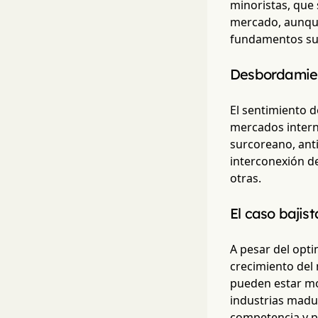
minoristas, que
mercado, aunque
fundamentos su
Desbordamien
El sentimiento d
mercados interna
surcoreano, anti
interconexión d
otras.
El caso bajis
A pesar del opti
crecimiento del 
pueden estar mo
industrias madu
competencia y p