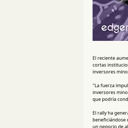
El reciente aumen
cortas instituc
inversores mino
"La fuerza impul
inversores mino
que podría condu
El rally ha gene
beneficiándose 
un negocio de a