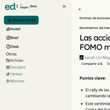

Beta

Noticias de acciones

Chatea con Ed
Movimientos del me

Invest
Las acci

Brief
FOMO min

Desk
Otros
Sarah Lin
·
May
Noticias

Compartir a

C
Descubrir

Cartera

Puntos clave:
Misiones
El rally de l
cambiando la 
Este sentimi
Corea del Sur