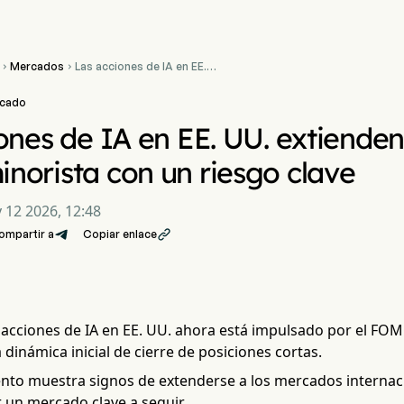
Mercados
Las acciones de IA en EE.


UU. extienden su rally por el
FOMO minorista con un
rcado
riesgo clave
ones de IA en EE. UU. extienden 
orista con un riesgo clave
 12 2026, 12:48
ompartir a
Copiar enlace

as acciones de IA en EE. UU. ahora está impulsado por el FO
dinámica inicial de cierre de posiciones cortas.
ento muestra signos de extenderse a los mercados internaci
 un mercado clave a seguir.