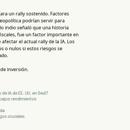
a un rally sostenido. Factores
geopolítica podrían servir para
do indio señaló que una historia
fiscales, fue un factor importante en
ctar el actual rally de la IA. Los
s o nulos si estos riesgos se
ado.
 de inversión.
 de IA de EE. UU. en Seúl?
e bajos rendimientos
ada
sgos cruciales