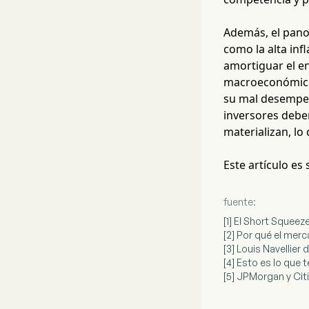
Además, el pano
como la alta infl
amortiguar el en
macroeconómica d
su mal desempeño
inversores deben
materializan, lo
Este artículo es
fuente:
[1] El Short Squeez
[2] Por qué el mer
[3] Louis Navellier
[4] Esto es lo que
[5] JPMorgan y Citi