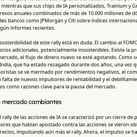
 mientras que sus chips de IA personalizados, Trainium y G
gresos anuales combinados de más de 10.000 millones de d
ndes bancos como JPMorgan y Citi sobre índices internacion
egún informes recientes.
sostenibilidad de este rally está en duda. El cambio al FO
ios adicionales, potencialmente insostenibles. Existe la p
mercado, el flujo de dinero nuevo se esté agotando. Como s
 India, que ha estado rezagado durante dos años, una vez q
oristas se ve mermado por rendimientos negativos, el combu
la falta de nuevos impulsores de rentabilidad y el debilita
 como razones clave para la pausa del mercado.
e mercado cambiantes
el rally de las acciones de IA se caracterizó por un cierre de
sores que habían apostado contra las acciones se vieron o
recios, impulsando aún más el rally. Ahora, el impulso se ha