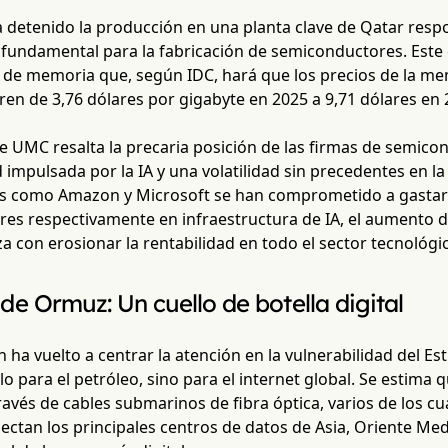
ha detenido la producción en una planta clave de Qatar resp
 fundamental para la fabricación de semiconductores. Este
 de memoria que, según IDC, hará que los precios de la me
en de 3,76 dólares por gigabyte en 2025 a 9,71 dólares en 
de UMC resalta la precaria posición de las firmas de semic
impulsada por la IA y una volatilidad sin precedentes en l
s como Amazon y Microsoft se han comprometido a gastar 
res respectivamente en infraestructura de IA, el aumento d
a con erosionar la rentabilidad en todo el sector tecnológi
 de Ormuz: Un cuello de botella digital
n ha vuelto a centrar la atención en la vulnerabilidad del E
o para el petróleo, sino para el internet global. Se estima q
avés de cables submarinos de fibra óptica, varios de los cu
ectan los principales centros de datos de Asia, Oriente Med