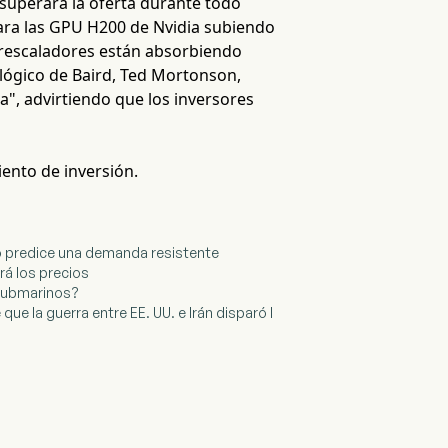
superará la oferta durante todo
para las GPU H200 de Nvidia subiendo
erescaladores están absorbiendo
ológico de Baird, Ted Mortonson,
a", advirtiendo que los inversores
iento de inversión.
ero predice una demanda resistente
rá los precios
s submarinos?
ue la guerra entre EE. UU. e Irán disparó l