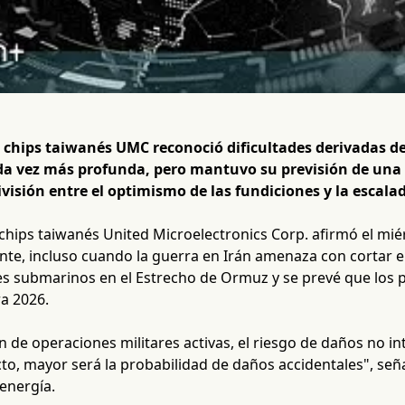
e chips taiwanés UMC reconoció dificultades derivadas de 
a vez más profunda, pero mantuvo su previsión de una
isión entre el optimismo de las fundiciones y la escalada
e chips taiwanés United Microelectronics Corp. afirmó el m
te, incluso cuando la guerra en Irán amenaza con cortar el
es submarinos en el Estrecho de Ormuz y se prevé que los p
ra 2026.
n de operaciones militares activas, el riesgo de daños no
cto, mayor será la probabilidad de daños accidentales", señ
 energía.