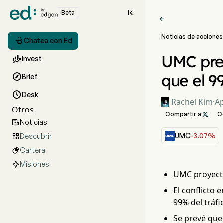

Beta

Noticias de acciones

Chatea con Ed
UMC prev

Invest
que el 9

Brief

Desk
Rachel Kim
·
Ap
Otros
Compartir a

C
Noticias

UMC
-3.07%
Descubrir

Cartera

Misiones
UMC proyecta
El conflicto
99% del tráfi
Se prevé que