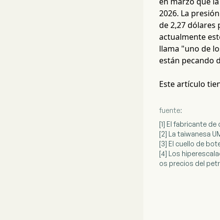
en marzo que la
2026. La presión
de 2,27 dólares
actualmente esto
llama "uno de lo
están pecando d
Este artículo ti
fuente:
[1] El fabricante d
[2] La taiwanesa U
[3] El cuello de b
[4] Los hiperescala
os precios del pet