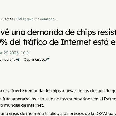
Temas
UMC prevé una demanda


de chips resistente a pesar
de que el 99% del tráfico
é una demanda de chips resist
de Internet está en riesgo
9% del tráfico de Internet está 
r 29 2026, 10:01
ompartir a
Copiar enlace

 una fuerte demanda de chips a pesar de los riesgos de gue
 en Irán amenaza los cables de datos submarinos en el Estr
co mundial de internet.
 una crisis de memoria triplique los precios de la DRAM pa