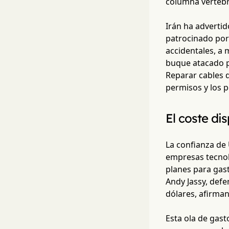
columna vertebra
Irán ha adverti
patrocinado por 
accidentales, a 
buque atacado po
Reparar cables d
permisos y los p
El coste di
La confianza de
empresas tecnol
planes para gast
Andy Jassy, defe
dólares, afirma
Esta ola de gas