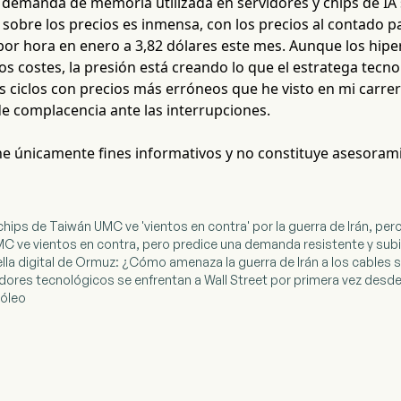
 demanda de memoria utilizada en servidores y chips de IA 
 sobre los precios es inmensa, con los precios al contado 
 por hora en enero a 3,82 dólares este mes. Aunque los hip
s costes, la presión está creando lo que el estratega tecn
s ciclos con precios más erróneos que he visto en mi carrer
e complacencia ante las interrupciones.
ene únicamente fines informativos y no constituye asesoram
e chips de Taiwán UMC ve 'vientos en contra' por la guerra de Irán, p
MC ve vientos en contra, pero predice una demanda resistente y subi
otella digital de Ormuz: ¿Cómo amenaza la guerra de Irán a los cable
dores tecnológicos se enfrentan a Wall Street por primera vez desde q
róleo