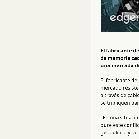
El fabricante d
de memoria cad
una marcada div
El fabricante d
mercado resisten
a través de cabl
se tripliquen pa
"En una situació
dure este confli
geopolítica y de