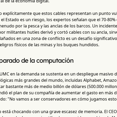
l de la economía digital.
do explícitamente que estos cables representan un punto vu
el Estado es un riesgo, los expertos señalan que el 70-80% d
menudo por la pesca y las anclas de los barcos. Un incident
r militantes hutíes derivó y cortó cables con su ancla, si
añados en una zona de conflicto es un desafío significativo
eligros físicos de las minas y los buques hundidos.
sparado de la computación
 UMC en la demanda se sustenta en un despliegue masivo de
ógicas más grandes del mundo, incluidas Alphabet, Amazo
ar bastante más de medio billón de dólares (500.000 millo
ndió el plan de su compañía de aumentar el gasto en más d
ndo: "No vamos a ser conservadores en cómo jugamos esto
to está chocando con una grave escasez de memoria. El CEO