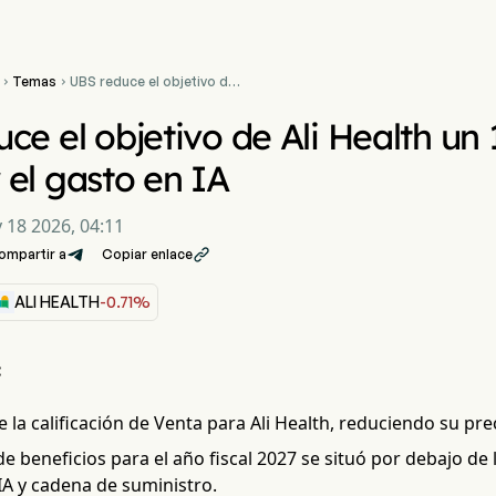
Temas
UBS reduce el objetivo de


Ali Health un 12% hasta los
3,6 HKD por el gasto en IA
ce el objetivo de Ali Health un 
el gasto en IA
 18 2026, 04:11
ompartir a
Copiar enlace

ALI HEALTH
-0.71%
:
la calificación de Venta para Ali Health, reduciendo su prec
de beneficios para el año fiscal 2027 se situó por debajo de
IA y cadena de suministro.