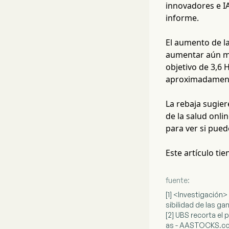
innovadores e I
informe.
El aumento de la
aumentar aún más
objetivo de 3,6 
aproximadament
La rebaja sugier
de la salud onli
para ver si pue
Este artículo ti
fuente:
[1] <Investigación>
sibilidad de las ga
[2] UBS recorta el 
as - AASTOCKS.c