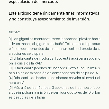
especulación del mercado.
Este artículo tiene únicamente fines informativos
y no constituye asesoramiento de inversión.
fuente:
[1] Los gigantes manufactureros japoneses 'pivotan hacia
la IA en masa', el 'gigante del baño' Toto amplía la produc
ción de componentes de almacenamiento, el precio de la
s acciones se dispara
[2] El fabricante de inodoros Toto está aquí para ayudar c
on la crisis de la RAM
[3] El fabricante japonés de inodoros Toto sube un 18% p
or su plan de expansión de componentes de chips de IA
[4] Fabricante de inodoros se dispara en valor al invertir di
nero en IA
[5] Más allá de las fábricas: 3 acciones de insumos crítico
s que impulsan la misión de semiconductores de 10 billon
es de rupias de la India