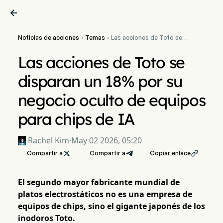

Noticias de acciones
Temas
Las acciones de Toto se


disparan un 18% por su
negocio oculto de equipos
Las acciones de Toto se
para chips de IA
disparan un 18% por su
negocio oculto de equipos
para chips de IA
Rachel Kim
·
May 02 2026, 05:20
Compartir a

Compartir a
Copiar enlace

El segundo mayor fabricante mundial de
platos electrostáticos no es una empresa de
equipos de chips, sino el gigante japonés de los
inodoros Toto.