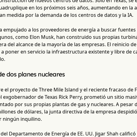
construcción de nuevos centros de datos. Solo en Texas, s
cuadruplique en los próximos seis años, aumentando en la a
an medida por la demanda de los centros de datos y la IA.
 empujado a los proveedores de energía a buscar fuentes d
gunos, como Elon Musk, han construido sus propias turbinas
era del alcance de la mayoría de las empresas. El reinicio 
r a poner en servicio la infraestructura existente y libre d
do.
de dos planes nucleares
re el proyecto de Three Mile Island y el reciente fracaso de 
l exgobernador de Texas Rick Perry, prometió un sitio masi
entado por sus propias plantas de gas y nucleares. A pesa
llones de dólares, la junta directiva de la empresa despid
 ningún inquilino.
 del Departamento de Energía de EE. UU. Jigar Shah calific