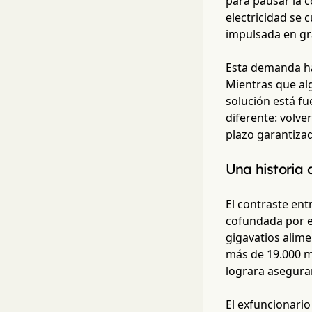
para pausar la 
electricidad se 
impulsada en gr
Esta demanda ha
Mientras que al
solución está fu
diferente: volve
plazo garantiza
Una historia 
El contraste ent
cofundada por e
gigavatios alim
más de 19.000 mi
lograra asegurar
El exfuncionario