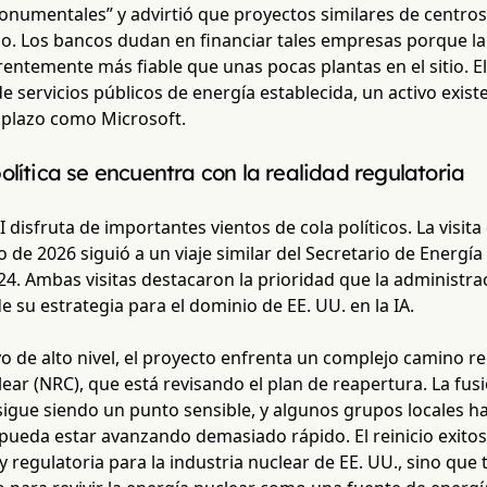
numentales” y advirtió que proyectos similares de centros
o. Los bancos dudan en financiar tales empresas porque la
rentemente más fiable que unas pocas plantas en el sitio. E
 servicios públicos de energía establecida, un activo existe
o plazo como Microsoft.
olítica se encuentra con la realidad regulatoria
I disfruta de importantes vientos de cola políticos. La visit
e 2026 siguió a un viaje similar del Secretario de Energía
24. Ambas visitas destacaron la prioridad que la administr
e su estrategia para el dominio de EE. UU. en la IA.
o de alto nivel, el proyecto enfrenta un complejo camino r
ar (NRC), que está revisando el plan de reapertura. La fusi
sigue siendo un punto sensible, y algunos grupos locales 
pueda estar avanzando demasiado rápido. El reinicio exitos
 y regulatoria para la industria nuclear de EE. UU., sino qu