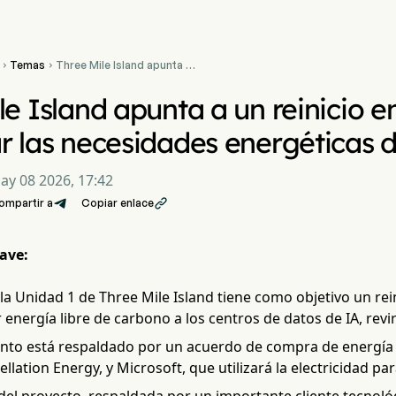
Temas
Three Mile Island apunta a


un reinicio en 2027 para
alimentar las necesidades
le Island apunta a un reinicio e
energéticas de la IA
r las necesidades energéticas d
ay 08 2026, 17:42
ompartir a
Copiar enlace

ave:
 la Unidad 1 de Three Mile Island tiene como objetivo un re
energía libre de carbono a los centros de datos de IA, revir
ento está respaldado por un acuerdo de compra de energía d
ellation Energy, y Microsoft, que utilizará la electricidad pa