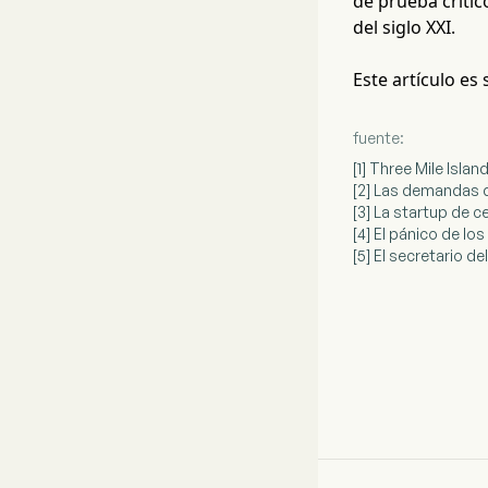
de prueba crític
del siglo XXI.
Este artículo es
fuente:
[1] Three Mile Isla
[2] Las demandas d
[3] La startup de c
[4] El pánico de lo
[5] El secretario d