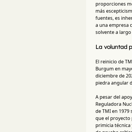
proporciones mo
más escepticism
fuentes, es inhe
a una empresa de
solvente a larg
La voluntad p
El reinicio de TM
Burgum en mayo d
diciembre de 20
piedra angular d
A pesar del apoy
Reguladora Nucle
de TMI en 1979 
que el proyecto 
primicia técnica