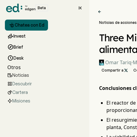

Beta

Noticias de acciones

Chatea con Ed
Three Mi

Invest
alimenta

Brief

Desk
Omar Tariq
·
M
Otros
Compartir a

C
Noticias

Descubrir

Conclusiones cl
Cartera

Misiones
El reactor de
proporcionar 
El resurgimi
planta, Const