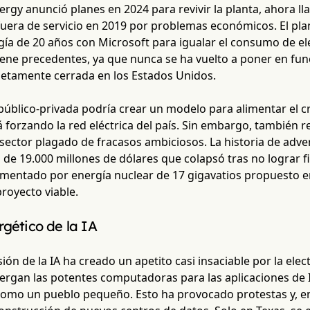
ergy anunció planes en 2024 para revivir la planta, ahora l
fuera de servicio en 2019 por problemas económicos. El pl
ía de 20 años con Microsoft para igualar el consumo de ele
tiene precedentes, ya que nunca se ha vuelto a poner en fu
etamente cerrada en los Estados Unidos.
público-privada podría crear un modelo para alimentar el cr
tá forzando la red eléctrica del país. Sin embargo, también 
sector plagado de fracasos ambiciosos. La historia de adver
de 19.000 millones de dólares que colapsó tras no lograr fi
mentado por energía nuclear de 17 gigavatios propuesto en
proyecto viable.
rgético de la IA
ión de la IA ha creado un apetito casi insaciable por la elect
lbergan las potentes computadoras para las aplicaciones de
como un pueblo pequeño. Esto ha provocado protestas y, en