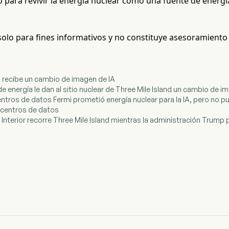
o para revivir la energía nuclear como una fuente de energía
 solo para fines informativos y no constituye asesoramiento
nd recibe un cambio de imagen de IA
e energía le dan al sitio nuclear de Three Mile Island un cambio de i
entros de datos Fermi prometió energía nuclear para la IA, pero no pud
s centros de datos
el Interior recorre Three Mile Island mientras la administración Trump 