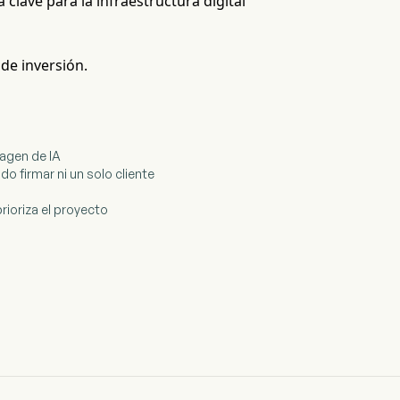
 clave para la infraestructura digital
 de inversión.
magen de IA
o firmar ni un solo cliente
prioriza el proyecto