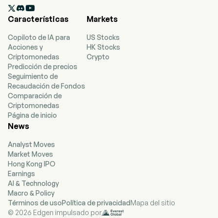

Características
Markets
Copiloto de IA para
US Stocks
Acciones y
HK Stocks
Criptomonedas
Crypto
Predicción de precios
Seguimiento de
Recaudación de Fondos
Comparación de
Criptomonedas
Página de inicio
News
Analyst Moves
Market Moves
Hong Kong IPO
Earnings
AI & Technology
Macro & Policy
Términos de uso
Política de privacidad
Mapa del sitio
© 2026 Edgen impulsado por