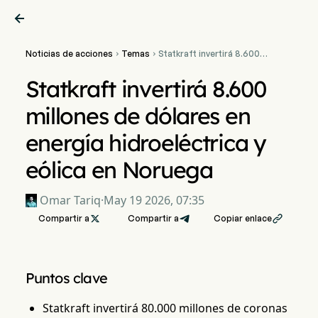

Noticias de acciones
Temas
Statkraft invertirá 8.600


millones de dólares en
energía hidroeléctrica y
Statkraft invertirá 8.600
eólica en Noruega
millones de dólares en
energía hidroeléctrica y
eólica en Noruega
Omar Tariq
·
May 19 2026, 07:35
Compartir a

Compartir a
Copiar enlace

Puntos clave
Statkraft invertirá 80.000 millones de coronas