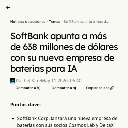

Noticias de acciones
Temas
SoftBank apunta a más de


638 millones de dólares
con su nueva empresa de
SoftBank apunta a más
baterías para IA
de 638 millones de dólares
con su nueva empresa de
baterías para IA
Rachel Kim
·
May 11 2026, 06:40
Compartir a

Compartir a
Copiar enlace

Puntos clave:
SoftBank Corp. lanzará una nueva empresa de
baterías con sus socios Cosmos Lab y DeltaX