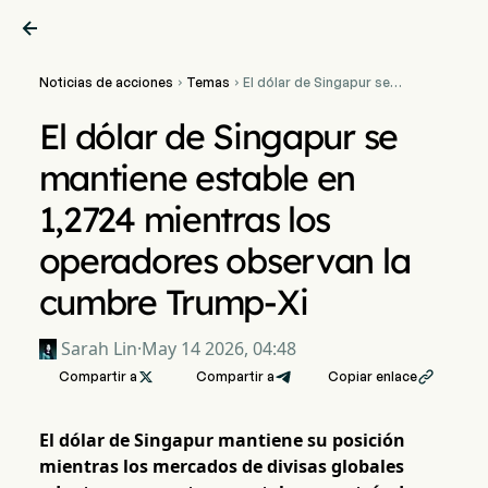

Noticias de acciones
Temas
El dólar de Singapur se


mantiene estable en 1,2724
mientras los operadores
El dólar de Singapur se
observan la cumbre
Trump-Xi
mantiene estable en
1,2724 mientras los
operadores observan la
cumbre Trump-Xi
Sarah Lin
·
May 14 2026, 04:48
Compartir a

Compartir a
Copiar enlace

El dólar de Singapur mantiene su posición
mientras los mercados de divisas globales