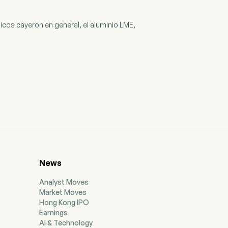
icos cayeron en general, el aluminio LME,
News
Analyst Moves
Market Moves
Hong Kong IPO
Earnings
AI & Technology