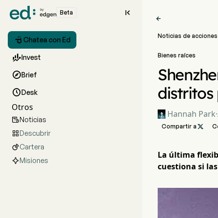

Beta

Noticias de acciones

Chatea con Ed
Bienes raíces

Invest
Shenzhen

Brief
distrito

Desk
Otros
Hannah Park
·
Noticias

Compartir a

C
Descubrir

Cartera

La última flexi
Misiones
cuestiona si la