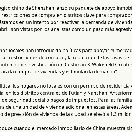
lógico chino de Shenzhen lanzó su paquete de apoyo inmobil
as restricciones de compra en distritos clave para comprad
réstamos en un intento por reactivar la demanda de vivienda
 abril, son vistas por los analistas como un paso más agresi
os locales han introducido políticas para apoyar el mercad
de las restricciones de compra y la reducción de las tasas de 
contenido de investigación en Cushman & Wakefield Greater 
para la compra de viviendas y estimulan la demanda".
lítica, los hogares no locales con un permiso de residenci
al en los distritos centrales de Futian y Nanshan. Anterio
de seguridad social o pagos de impuestos. Para las familias 
ra de una unidad de vivienda adicional en estas áreas. Ad
do de previsión de vivienda de la ciudad se elevó a 1.3 millo
oduce cuando el mercado inmobiliario de China muestra sig