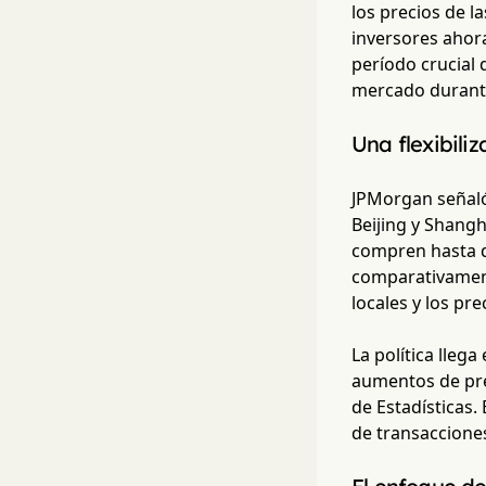
los precios de l
inversores ahor
período crucial 
mercado durante
Una flexibili
JPMorgan señaló 
Beijing y Shang
compren hasta d
comparativament
locales y los pr
La política lleg
aumentos de pre
de Estadísticas.
de transaccione