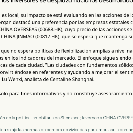
 los inversores se desplaza hacia los desarrollado
ca es local, su impacto se está evaluando en las acciones de l
rgan destacó una preferencia por las empresas estatales c
CHINA OVERSEAS (00688.HK), cuyo precio de las acciones s
 y CHINA JINMAO (00817.HK), que se espera que mantenga su
que no espera políticas de flexibilización amplias a nivel na
as en los indicadores del mercado. El enfoque sigue sien
íficas de cada ciudad. "Las ciudades con fundamentos sólid
onvirtiéndose en referentes y ayudando a mejorar el sent
o Lu Wenxi, analista de Centaline Shanghai.
 solo para fines informativos y no constituye asesoramiento
zación de la política inmobiliaria de Shenzhen; favorece a CHINA OV
ina relaja las normas de compra de viviendas para impulsar la dema