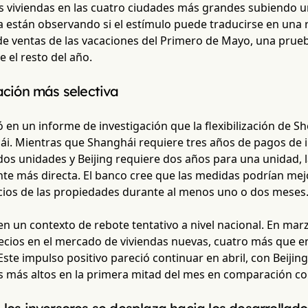
as viviendas en las cuatro ciudades más grandes subiendo u
a están observando si el estímulo puede traducirse en una 
de ventas de las vacaciones del Primero de Mayo, una prueba
 el resto del año.
zación más selectiva
en un informe de investigación que la flexibilización de S
hái. Mientras que Shanghái requiere tres años de pagos de 
os unidades y Beijing requiere dos años para una unidad, l
e más directa. El banco cree que las medidas podrían mej
ecios de las propiedades durante al menos uno o dos meses
a en un contexto de rebote tentativo a nivel nacional. En ma
cios en el mercado de viviendas nuevas, cuatro más que en
 Este impulso positivo pareció continuar en abril, con Beij
s más altos en la primera mitad del mes en comparación c