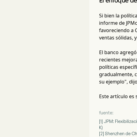
El enfoque de
Si bien la políti
informe de JPMo
favoreciendo a 
ventas sólidas,
El banco agregó 
recientes mejor
políticas espec
gradualmente, c
su ejemplo", dij
Este artículo es
fuente:
[1] JPM: Flexibili
K)
[2] Shenzhen de Ch