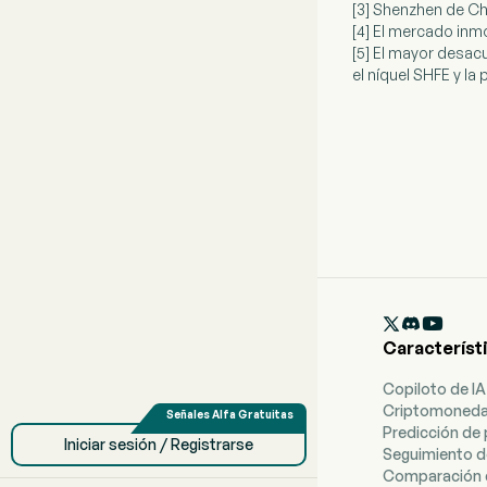
[3] Shenzhen de Chi
[4] El mercado inm
[5] El mayor desacu
el níquel SHFE y la

Característ
Copiloto de IA
Criptomoned
Predicción de 
Iniciar sesión / Registrarse
Seguimiento d
Comparación 