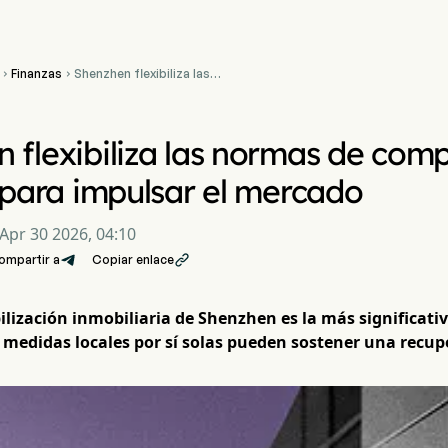
Finanzas
Shenzhen flexibiliza las


normas de compra de
vivienda en 3 distritos para
impulsar el mercado
 flexibiliza las normas de comp
s para impulsar el mercado
Apr 30 2026, 04:10
ompartir a
Copiar enlace

bilización inmobiliaria de Shenzhen es la más significati
s medidas locales por sí solas pueden sostener una rec