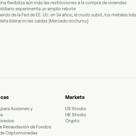
na flexibiliza aún más las restricciones a la compra de viviendas
obiliario experimenta un amplio rebote
erdo de la Fed de EE. UU. en 34 años, el crudo subió, los metales bás
 plata lideraron las caídas [Mercado nocturno]
icas
Markets
 para Acciones y
US Stocks
as
HK Stocks
precios
Crypto
e Recaudación de Fondos
de Criptomonedas