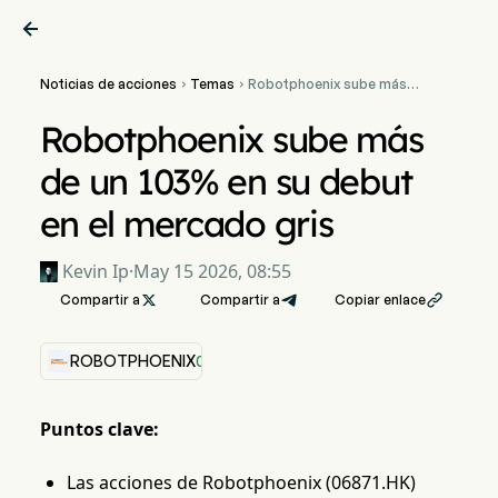

Noticias de acciones
Temas
Robotphoenix sube más


de un 103% en su debut en
el mercado gris
Robotphoenix sube más
de un 103% en su debut
en el mercado gris
Kevin Ip
·
May 15 2026, 08:55
Compartir a

Compartir a
Copiar enlace

ROBOTPHOENIX
0.00%
Puntos clave:
Las acciones de Robotphoenix (06871.HK)