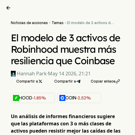

Noticias de acciones
Temas
El modelo de 3 activos de


Robinhood muestra más
resiliencia que Coinbase
El modelo de 3 activos de
Robinhood muestra más
resiliencia que Coinbase
Hannah Park
·
May 14 2026, 21:21
Compartir a

Compartir a
Copiar enlace

HOOD
-1.85%
COIN
-2.52%
Un análisis de informes financieros sugiere
que las plataformas con 3 o más clases de
activos pueden resistir mejor las caídas de las