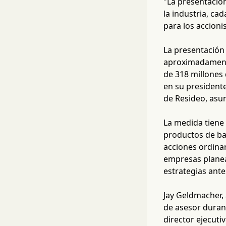
"La presentació
la industria, ca
para los accioni
La presentación 
aproximadamente
de 318 millones 
en su presidente
de Resideo, asum
La medida tiene
productos de baj
acciones ordinar
empresas planea
estrategias ante
Jay Geldmacher, 
de asesor durant
director ejecuti