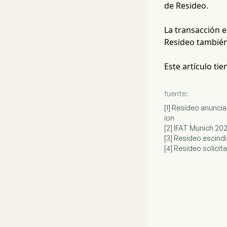
de Resideo.
La transacción e
Resideo también
Este artículo ti
fuente:
[1] Resideo anuncia
ion
[2] IFAT Munich 20
[3] Resideo escindi
[4] Resideo solici