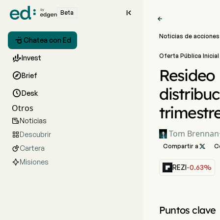

Beta

Noticias de acciones

Chatea con Ed
Oferta Pública Inicia

Invest
Resideo 

Brief
distribu

Desk
Otros
trimestr
Noticias

Tom Brennan
Descubrir

Compartir a

C
Cartera

Misiones
REZI
-0.63%
Puntos clave