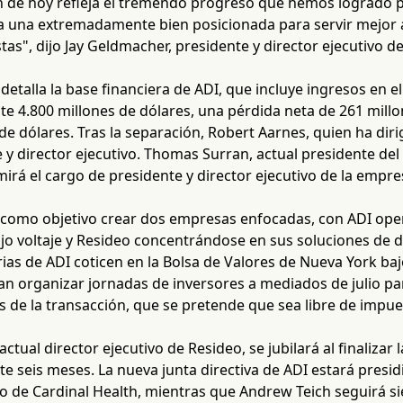
n de hoy refleja el tremendo progreso que hemos logrado p
da una extremadamente bien posicionada para servir mejor a 
stas", dijo Jay Geldmacher, presidente y director ejecutivo 
detalla la base financiera de ADI, que incluye ingresos en el
 4.800 millones de dólares, una pérdida neta de 261 millo
de dólares. Tras la separación, Robert Aarnes, quien ha dir
 y director ejecutivo. Thomas Surran, actual presidente de
irá el cargo de presidente y director ejecutivo de la empre
 como objetivo crear dos empresas enfocadas, con ADI ope
o voltaje y Resideo concentrándose en sus soluciones de de
ias de ADI coticen en la Bolsa de Valores de Nueva York ba
n organizar jornadas de inversores a mediados de julio par
s de la transacción, que se pretende que sea libre de impue
actual director ejecutivo de Resideo, se jubilará al finaliza
e seis meses. La nueva junta directiva de ADI estará presi
vo de Cardinal Health, mientras que Andrew Teich seguirá si