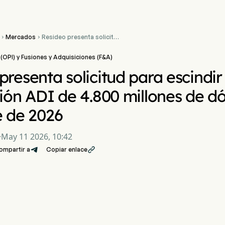
Mercados
Resideo presenta solicitud


para escindir su unidad de
distribución ADI de 4.800
l (OPI) y Fusiones y Adquisiciones (F&A)
millones de dólares en el
tercer trimestre de 2026
presenta solicitud para escindir
ción ADI de 4.800 millones de dó
e de 2026
·
May 11 2026, 10:42
ompartir a
Copiar enlace
