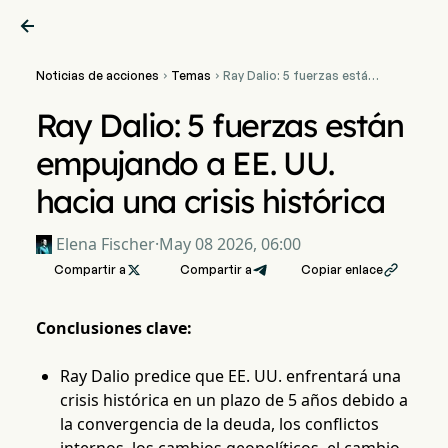

Noticias de acciones
Temas
Ray Dalio: 5 fuerzas están


empujando a EE. UU. hacia
una crisis histórica
Ray Dalio: 5 fuerzas están
empujando a EE. UU.
hacia una crisis histórica
Elena Fischer
·
May 08 2026, 06:00
Compartir a

Compartir a
Copiar enlace

Conclusiones clave:
Ray Dalio predice que EE. UU. enfrentará una
crisis histórica en un plazo de 5 años debido a
la convergencia de la deuda, los conflictos