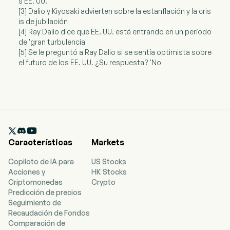
s EE. UU.
[3] Dalio y Kiyosaki advierten sobre la estanflación y la cris
is de jubilación
[4] Ray Dalio dice que EE. UU. está entrando en un período
de 'gran turbulencia'
[5] Se le preguntó a Ray Dalio si se sentía optimista sobre
el futuro de los EE. UU. ¿Su respuesta? 'No'

Características
Markets
Copiloto de IA para
US Stocks
Acciones y
HK Stocks
Criptomonedas
Crypto
Predicción de precios
Seguimiento de
Recaudación de Fondos
Comparación de