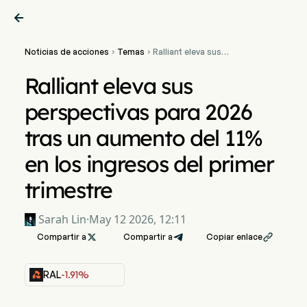

Noticias de acciones
Temas
Ralliant eleva sus


perspectivas para 2026
tras un aumento del 11% en
Ralliant eleva sus
los ingresos del primer
trimestre
perspectivas para 2026
tras un aumento del 11%
en los ingresos del primer
trimestre
Sarah Lin
·
May 12 2026, 12:11
Compartir a

Compartir a
Copiar enlace

RAL
-1.91%