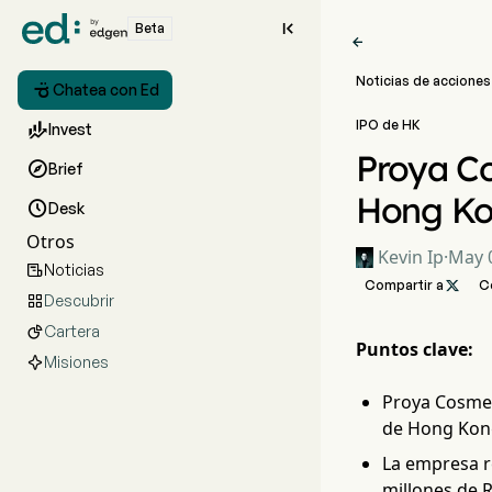

Beta

Noticias de acciones

Chatea con Ed
IPO de HK

Invest
Proya Co

Brief
Hong Kon

Desk
Otros
Kevin Ip
·
May 0
Noticias

Compartir a

C
Descubrir

Cartera

Puntos clave:
Misiones
Proya Cosmeti
de Hong Kong 
La empresa r
millones de 