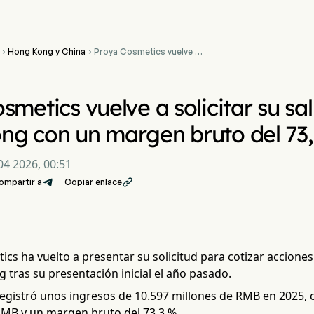
Hong Kong y China
Proya Cosmetics vuelve a


solicitar su salida a bolsa
en Hong Kong con un
margen bruto del 73,3 %
smetics vuelve a solicitar su sa
g con un margen bruto del 73
4 2026, 00:51
ompartir a
Copiar enlace

cs ha vuelto a presentar su solicitud para cotizar acciones 
tras su presentación inicial el año pasado.
egistró unos ingresos de 10.597 millones de RMB en 2025, c
RMB y un margen bruto del 73,3 %.